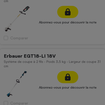
cm
Petit électroménager - U
Complément
alimentaire
Mutuelle
Assurance emprunteur
Abonnez-vous pour découvrir la note
Comparer
Matelas
Champagne
bouteille
Banque en 
Erbauer EGT18-LI 18V
Téléviseur
Système de coupe à 2 fils - Poids 3,5 kg - Largeur de coupe 31
cm
Antimoustique
Lave-linge
Abonnez-vous pour découvrir la note
Radiateur électrique
Comparer