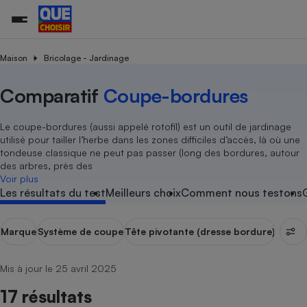
Maison
Bricolage - Jardinage
Comparatif
Coupe-bordures
Additifs a
Comparate
Comparatif
Comparateu
Comparatif
Comparateu
Comparatif
Comparati
Substances
Toutes les actualités
Tous les services
Tous nos combats
L’association
Organismes de défense 
Train
supermarc
cosmétiqu
Comparateu
Achat - Vente - Travaux
Démarche administrative
Enquêtes
Nos actions
Nos missions
Système judiciaire
Transport aérien
gratuit
Le coupe-bordures (aussi appelé rotofil) est un outil de jardinage
Copropriété
Famille
utilisé pour tailler l’herbe dans les zones difficiles d’accès, là où une
Guides d'achat
Nos grandes victoires
Notre méthodologie
tondeuse classique ne peut pas passer (long des bordures, autour
Location
Senior
Comparateu
Comparate
Comparati
Comparatif
Comparate
Comparatif
Comparatif
des arbres, près des
Conseils
Les billets de la présidente
Notre financement
supermarc
électrique
Voir plus
Service marchand
Magasin - Grande surfac
Sport
Soumettre un litige
Brèves
Nos associations locales
Nos partenaires
Les résultats du test
Meilleurs choix
Comment nous testons
Air
Marketing - Fidélisation
Vacances - Tourisme
Lettres types
Nous rejoindre
Nous rejoindre
Déchet
Méthode de vente - Abu
Rencontrer une association locale
Comparate
Comparatif
Comparatif
Comparatif
Comparatif
Marque
Système de coupe
Tête pivotante (dresse bordure)
Angle 
En savoir plus sur Que Choisir Ensemble
Eau
s
Agriculture
Achat - Vente - Location
Energie
Mis à jour le 25 avril 2025
Nutrition
Assurance auto
-nous ?
17 résultats
Produit alimentaire
Carburant
Comparati
Comparati
Comparati
Comparate