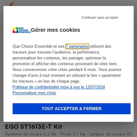
Comparer
Continuer sans accepter
Gérer mes cookies
Honda HHT 36 BXB Pack
Que Choisir Ensemble et ses
7 partenaires
utilisent des
Système de coupe à 2 fils - Poids 4 kg - Largeur de coupe 32
traceurs pour mesurer l’audience, la performance,
cm
personnaliser les contenus, les partager, optimiser la
promotion et afficher des contenus provenant de sites tiers.
Nous conserverons votre choix pendant 6 mois. Vous pourrez
changer d’avis à tout moment en utilisant le lien « paramétrer
les traceurs » en bas de chaque page.
Abonnez-vous pour découvrir la note
Politique de confidentialité mise à jour le 12/07/2024
Personnaliser mes choix
Comparer
TOUT ACCEPTER & FERMER
EGO ST1613E-T Kit
Système de coupe à 2 fils - Poids 5,7 kg - Largeur de coupe 40