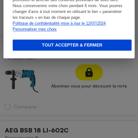
promotion et afficher des contenus provenant de sites tiers.
Abonnez-vous pour découvrir la note
Nous conserverons votre choix pendant 6 mois. Vous pourrez
changer d’avis à tout moment en utilisant le lien « paramétrer
les traceurs » en bas de chaque page.
Politique de confidentialité mise à jour le 12/07/2024
Comparer
Personnaliser mes choix
TOUT ACCEPTER & FERMER
Makita HP2071FJ
Perceuse filaire
Abonnez-vous pour découvrir la note
Comparer
AEG BSB 18 LI-602C
Perceuse sans fil