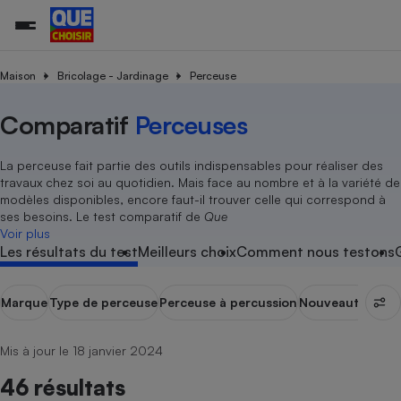
Maison
Bricolage - Jardinage
Perceuse
Comparatif
Perceuses
Additifs a
Comparate
Comparatif
Comparateu
Comparatif
Comparateu
Comparatif
Comparati
Substances
Toutes les actualités
Tous les services
Tous nos combats
L’association
Organismes de défense 
Train
supermarc
cosmétiqu
Comparateu
Achat - Vente - Travaux
Démarche administrative
Enquêtes
Nos actions
Nos missions
Système judiciaire
Transport aérien
gratuit
La perceuse fait partie des outils indispensables pour réaliser des
Copropriété
Famille
travaux chez soi au quotidien. Mais face au nombre et à la variété de
Guides d'achat
Nos grandes victoires
Notre méthodologie
modèles disponibles, encore faut-il trouver celle qui correspond à
Location
Senior
Comparateu
Comparate
Comparati
Comparatif
Comparate
Comparatif
Comparatif
ses besoins. Le test comparatif de
Que
Conseils
Les billets de la présidente
Notre financement
supermarc
électrique
Voir plus
Service marchand
Magasin - Grande surfac
Sport
Soumettre un litige
Brèves
Nos associations locales
Nos partenaires
Les résultats du test
Meilleurs choix
Comment nous testons
Air
Marketing - Fidélisation
Vacances - Tourisme
Lettres types
Nous rejoindre
Nous rejoindre
Déchet
Méthode de vente - Abu
Rencontrer une association locale
Comparate
Comparatif
Comparatif
Comparatif
Comparatif
Marque
Type de perceuse
Perceuse à percussion
Nouveautés
Per
En savoir plus sur Que Choisir Ensemble
Eau
s
Agriculture
Achat - Vente - Location
Energie
Mis à jour le 18 janvier 2024
Nutrition
Assurance auto
-nous ?
46 résultats
Produit alimentaire
Carburant
Comparati
Comparati
Comparati
Comparate