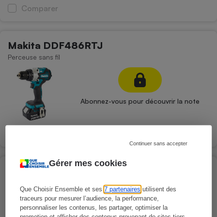
Comparer
Makita DDF486RTJ
Perceuse sans fil
Abonnez-vous pour découvrir la note
Comparer
Continuer sans accepter
Gérer mes cookies
Mac Allister MDD18-Li-2
Perceuse sans fil
Que Choisir Ensemble et ses
7 partenaires
utilisent des
traceurs pour mesurer l’audience, la performance,
personnaliser les contenus, les partager, optimiser la