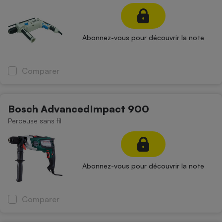
Petit électroménager - U
Complément
alimentaire
Abonnez-vous pour découvrir la note
Mutuelle
Assurance emprunteur
Comparer
Matelas
Champagne
Bosch AdvancedImpact 900
bouteille
Banque en 
Perceuse sans fil
Téléviseur
Antimoustique
Lave-linge
Abonnez-vous pour découvrir la note
Radiateur électrique
Comparer