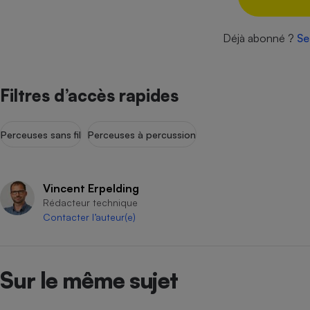
Internet
Déjà abonné ?
Se
Gros électroménager
Téléphonie
Petit électroménager 
Complément
alimentaire
Filtres d’accès rapides
Mutuelle
Assurance emprunteu
Perceuses sans fil
Perceuses à percussion
Matelas
Champa
Vincent Erpelding
boutei
Banque 
Rédacteur technique
Contacter l’auteur(e)
Téléviseur
Antimoustique
Lave-linge
Sur le même sujet