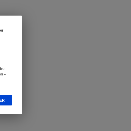
er
tre
en «
ER