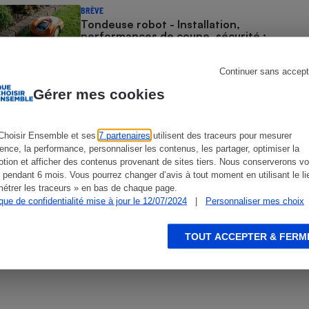
Électricité - Gaz
BRÈVE
Tondeuse robot - Installation,
performances de coupe, sécurité :
seuls nos tests en laboratoire
Appareil photo
révèlent les vraies performances
numérique
Four encastrable
Continuer sans accept
Gérer mes cookies
COMMENT NOUS TESTONS
Tondeuses à gazon - Le protocole
Choisir Ensemble et ses
7 partenaires
utilisent des traceurs pour mesurer
Lessive
ience, la performance, personnaliser les contenus, les partager, optimiser la
tion et afficher des contenus provenant de sites tiers. Nous conserverons vo
 pendant 6 mois. Vous pourrez changer d’avis à tout moment en utilisant le li
ACTUALITÉ
étrer les traceurs » en bas de chaque page.
Batteries au lithium
remanufacturées - La difficile
ique de confidentialité mise à jour le 12/07/2024
|
Personnaliser mes choix
équation du made in France
Aspirateur
TOUT ACCEPTER & FERM