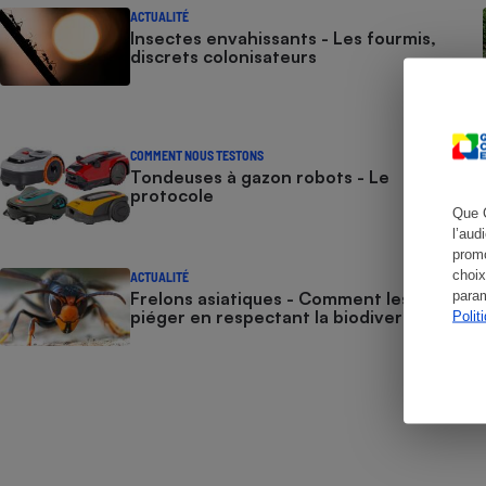
Radiateur électrique
ACTUALITÉ
Insectes envahissants - Les fourmis,
discrets colonisateurs
Téléphone mobile -
Smartphone
Plaque de cuisson à
induction
COMMENT NOUS TESTONS
Tondeuses à gazon robots - Le
protocole
Que 
Climatiseur -
l’aud
Ventilateur
promo
choix
ACTUALITÉ
param
Frelons asiatiques - Comment les
Antivirus
piéger en respectant la biodiversité
Polit
Climatiseur -
Ventilateur