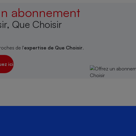
 un abonnement
ir, Que Choisir
s
Réfrigérateur
roches de l'
expertise de Que Choisir
.
uez ici