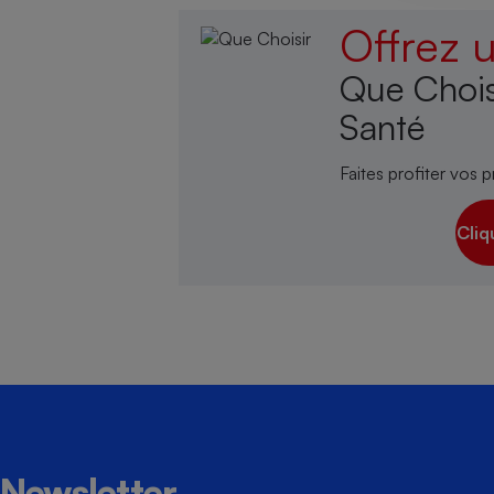
Offrez
Que Chois
Cafetière à expresso
Santé
Faites profiter vos p
Cliq
Robot ménager
Newsletter