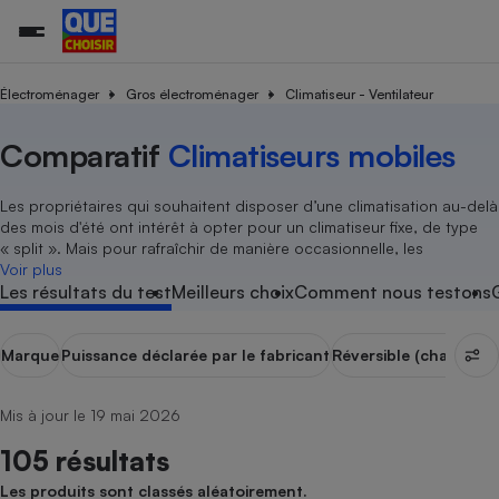
Électroménager
Gros électroménager
Climatiseur - Ventilateur
Comparatif
Climatiseurs mobiles
Additifs a
Comparate
Comparatif
Comparateu
Comparatif
Comparateu
Comparatif
Comparati
Substances
Toutes les actualités
Tous les services
Tous nos combats
L’association
Organismes de défense 
Train
supermarc
cosmétiqu
Comparateu
Achat - Vente - Travaux
Démarche administrative
Enquêtes
Nos actions
Nos missions
Système judiciaire
Transport aérien
gratuit
Les propriétaires qui souhaitent disposer d’une climatisation au-delà
Copropriété
Famille
des mois d'été ont intérêt à opter pour un climatiseur fixe, de type
Guides d'achat
Nos grandes victoires
Notre méthodologie
« split ». Mais pour rafraîchir de manière occasionnelle, les
Location
Senior
Comparateu
Comparate
Comparati
Comparatif
Comparate
Comparatif
Comparatif
Voir plus
Conseils
Les billets de la présidente
Notre financement
supermarc
électrique
Les résultats du test
Meilleurs choix
Comment nous testons
Service marchand
Magasin - Grande surfac
Sport
Soumettre un litige
Brèves
Nos associations locales
Nos partenaires
Air
Marketing - Fidélisation
Vacances - Tourisme
Lettres types
Nous rejoindre
Nous rejoindre
Marque
Puissance déclarée par le fabricant
Réversible (chauffage
Déchet
Méthode de vente - Abu
Rencontrer une association locale
Comparate
Comparatif
Comparatif
Comparatif
Comparatif
En savoir plus sur Que Choisir Ensemble
Eau
s
Agriculture
Achat - Vente - Location
Mis à jour le 19 mai 2026
Energie
Nutrition
Assurance auto
105 résultats
-nous ?
Produit alimentaire
Carburant
Comparati
Comparati
Comparati
Comparate
Les produits sont classés aléatoirement.