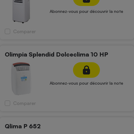
Petit électroménager - U
Abonnez-vous pour découvrir la note
Complément
alimentaire
Mutuelle
Assurance emprunteur
Comparer
Olimpia Splendid Dolceclima 10 HP
Matelas
Champagne
bouteille
Banque en 
Téléviseur
Abonnez-vous pour découvrir la note
Antimoustique
Lave-linge
Comparer
Radiateur électrique
Qlima P 652