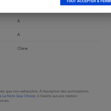
TOUT ACCEPTER & FERM
A
A
Chine
ien que non-exhaustive. À l’exception des autorisations
de
La Note Que Choisir
, il n’existe aucune relation
encés.