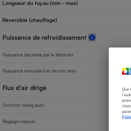
Longueur du tuyau (min - max)
Réversible (chauffage)
Cafetière à expresso
Puissance de refroidissement
Puissance déclarée par le fabricant
Puissance mesurée lors de nos tests
Robot ménager
Flux d'air dirigé
Que 
l’aud
promo
Fonction swing auto
choix
param
Polit
Réglage manuel