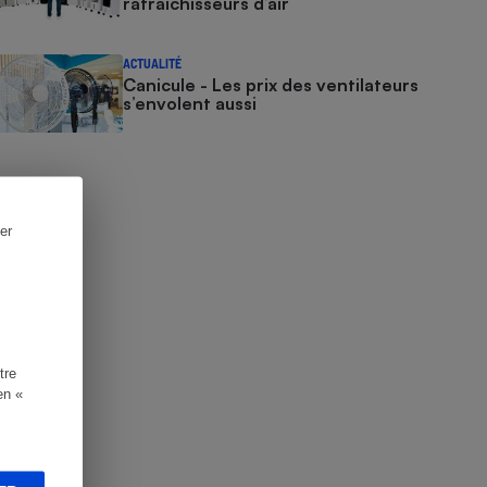
rafraîchisseurs d’air
ACTUALITÉ
Canicule - Les prix des ventilateurs
s’envolent aussi
er
tre
en «