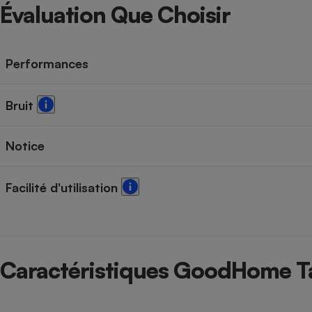
Radiateur électrique
Évaluation Que Choisir
Téléphone mobile -
Smartphone
Performances
Plaque de cuisson à
induction
Bruit
Climatiseur -
Notice
Ventilateur
Facilité d'utilisation
Antivirus
Climatiseur -
Ventilateur
Caractéristiques GoodHome 