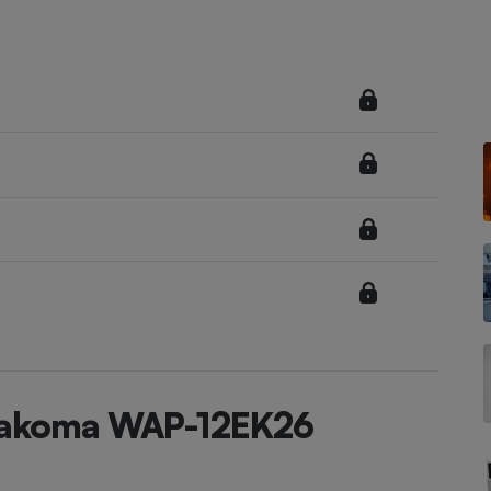
Électricité - Gaz
Appareil photo
numérique
Four encastrable
Lessive
Aspirateur
Takoma WAP-12EK26