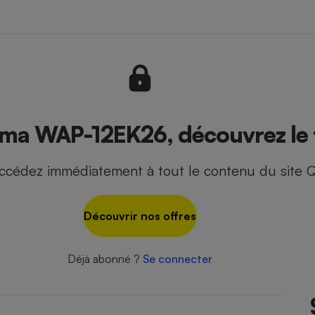
- Ustensile
Foie gras
Aide auditive
r
Assurance vie
 WAP-12EK26, découvrez le t
ccédez immédiatement à tout le contenu du site Q
Poêle à granulés
gne - Comment choisir une
lle de champagne
en ligne
Découvrir nos offres
Ordinateur portable
Crème solaire
Lave-vaisselle
Déjà abonné ?
Se connecter