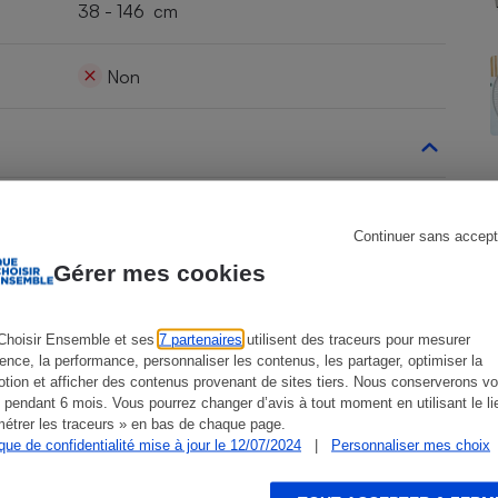
38 - 146 cm
Non
s
Réfrigérateur
2,6 kW
Continuer sans accept
2,4 kW
Gérer mes cookies
Choisir Ensemble et ses
7 partenaires
utilisent des traceurs pour mesurer
ience, la performance, personnaliser les contenus, les partager, optimiser la
tion et afficher des contenus provenant de sites tiers. Nous conserverons vo
Non
 pendant 6 mois. Vous pourrez changer d’avis à tout moment en utilisant le li
étrer les traceurs » en bas de chaque page.
ique de confidentialité mise à jour le 12/07/2024
|
Personnaliser mes choix
Oui (verticalement)