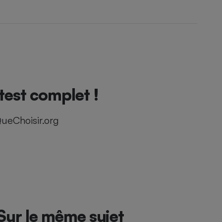
est complet !
ueChoisir.org
Sur le même sujet