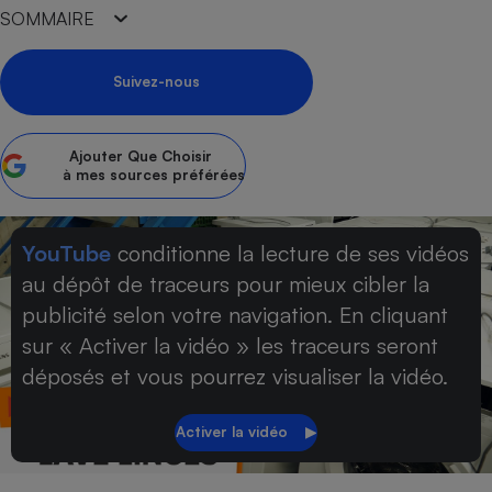
SOMMAIRE
Petit électroménager - U
Complément
alimentaire
Suivez-nous
Mutuelle
Assurance emprunteur
Ajouter
Que Choisir
à mes sources préférées
Matelas
Champagne
bouteille
YouTube
conditionne la lecture de ses vidéos
Banque en 
au dépôt de traceurs pour mieux cibler la
Téléviseur
Antimoustique
publicité selon votre navigation. En cliquant
Lave-linge
sur « Activer la vidéo » les traceurs seront
déposés et vous pourrez visualiser la vidéo.
Radiateur électrique