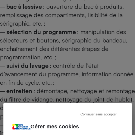
–
bac à lessive
: ouverture du bac à produits,
remplissage des compartiments, lisibilité de la
sérigraphie, etc. ;
–
sélection du programme
: manipulation des
sélecteurs et boutons, sérigraphie du bandeau,
enchaînement des différentes étapes de
programmation, etc. ;
–
suivi du lavage
: contrôle de l’état
d’avancement du programme, information donnée
en fin de cycle, etc. ;
–
entretien
: démontage, nettoyage et remontage
du filtre de vidange, nettoyage du joint de hublot,
démontage, nettoyage et remontage du bac à
produits, etc. ;
Continuer sans accepter
–
mode d’emploi
: contenu et clarté des
Gérer mes cookies
informations fournies (texte et schémas).