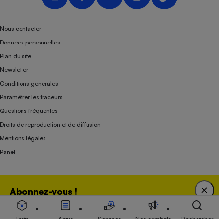
Nous contacter
Données personnelles
Plan du site
Newsletter
Conditions générales
Paramétrer les traceurs
Questions fréquentes
Droits de reproduction et de diffusion
Mentions légales
Panel
Association indépendante de l’État, des syndicats, des producteurs et des
Abonnez-vous !
distributeurs depuis 1951.
Bénéficiez d'une expertise unique tout en soutenant
une association 100 % indépendante de l'Etat, des
Tests
Actus
Services
Nos combats
Rechercher