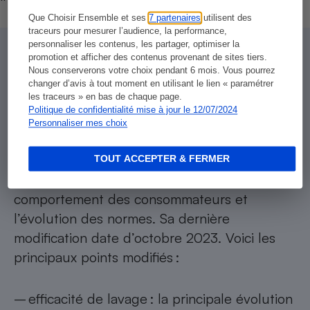
Que Choisir Ensemble et ses
7 partenaires
utilisent des
traceurs pour mesurer l’audience, la performance,
personnaliser les contenus, les partager, optimiser la
promotion et afficher des contenus provenant de sites tiers.
Le protocole de notre test lave-
Nous conserverons votre choix pendant 6 mois. Vous pourrez
changer d’avis à tout moment en utilisant le lien « paramétrer
linge avant octobre 2023
les traceurs » en bas de chaque page.
Politique de confidentialité mise à jour le 12/07/2024
Personnaliser mes choix
Notre protocole de test de lave-linge doit
être périodiquement mis à jour afin de
TOUT ACCEPTER & FERMER
prendre en compte l’évolution du
comportement des consommateurs et
l’évolution des normes. Sa dernière
modification date d’octobre 2023. Voici les
principaux points modifiés :
– efficacité de lavage : la principale évolution