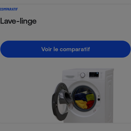
Téléphone mobile -
Smartphone
COMPARATIF
Plaque de cuisson à
induction
Lave-linge
Climatiseur -
Ventilateur
Voir le comparatif
Antivirus
Climatiseur -
Ventilateur