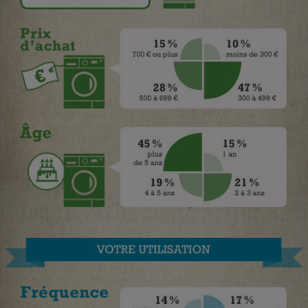
Téléphone mobile -
Smartphone
Plaque de cuisson à
induction
Climatiseur -
Ventilateur
Antivirus
Climatiseur -
Ventilateur