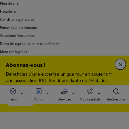
Plan du site
Newsletter
Conditions générales
Paramétrer les traceurs
Questions fréquentes
Droits de reproduction et de diffusion
Mentions légales
Panel
Abonnez-vous !
Bénéficiez d'une expertise unique tout en soutenant
Association indépendante de l’État, des syndicats, des producteurs et des
une association 100 % indépendante de l'Etat, des
distributeurs depuis 1951.
producteurs et des distributeurs.
Tests
Actus
Services
Nos combats
Rechercher
Voir nos offres
S’abonner