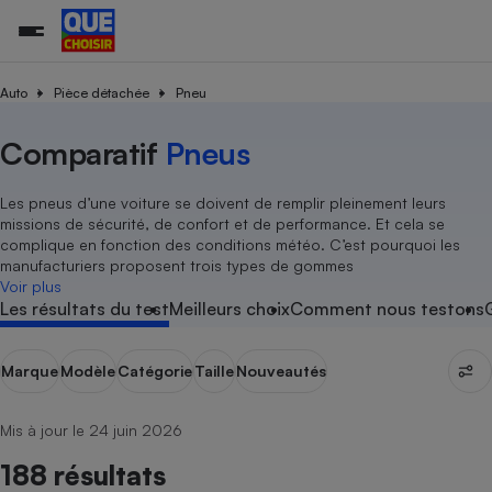
Auto
Pièce détachée
Pneu
Comparatif
Pneus
Additifs a
Comparate
Comparatif
Comparateu
Comparatif
Comparateu
Comparatif
Comparati
Substances
Toutes les actualités
Tous les services
Tous nos combats
L’association
Organismes de défense 
Train
supermarc
cosmétiqu
Comparateu
Achat - Vente - Travaux
Démarche administrative
Enquêtes
Nos actions
Nos missions
Système judiciaire
Transport aérien
gratuit
Les pneus d’une voiture se doivent de remplir pleinement leurs
Copropriété
Famille
missions de sécurité, de confort et de performance. Et cela se
Guides d'achat
Nos grandes victoires
Notre méthodologie
complique en fonction des conditions météo. C’est pourquoi les
Location
Senior
Comparateu
Comparate
Comparati
Comparatif
Comparate
Comparatif
Comparatif
manufacturiers proposent trois types de gommes
Conseils
Les billets de la présidente
Notre financement
supermarc
électrique
Voir plus
Service marchand
Magasin - Grande surfac
Sport
Soumettre un litige
Brèves
Nos associations locales
Nos partenaires
Les résultats du test
Meilleurs choix
Comment nous testons
Air
Marketing - Fidélisation
Vacances - Tourisme
Lettres types
Nous rejoindre
Nous rejoindre
Déchet
Méthode de vente - Abu
Rencontrer une association locale
Comparate
Comparatif
Comparatif
Comparatif
Comparatif
Marque
Modèle
Catégorie
Taille
Nouveautés
En savoir plus sur Que Choisir Ensemble
Eau
s
Agriculture
Achat - Vente - Location
Energie
Mis à jour le 24 juin 2026
Nutrition
Assurance auto
-nous ?
188 résultats
Produit alimentaire
Carburant
Comparati
Comparati
Comparati
Comparate