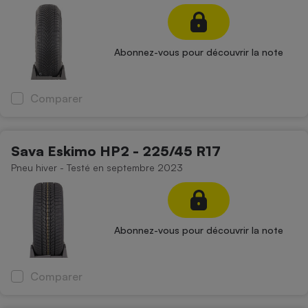
Petit électroménager - U
Complément
alimentaire
Abonnez-vous pour découvrir la note
Mutuelle
Assurance emprunteur
Comparer
Matelas
Champagne
Sava Eskimo HP2 - 225/45 R17
bouteille
Banque en 
Pneu hiver - Testé en septembre 2023
Téléviseur
Antimoustique
Lave-linge
Abonnez-vous pour découvrir la note
Radiateur électrique
Comparer