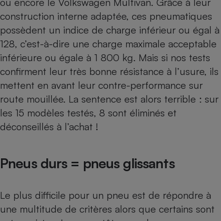
ou encore le Volkswagen Multivan. Grâce à leur
construction interne adaptée, ces pneumatiques
Petit électroménager - U
Complément
possèdent un indice de charge inférieur ou égal à
alimentaire
Mutuelle
128, c’est-à-dire une charge maximale acceptable
Assurance emprunteur
inférieure ou égale à 1 800 kg. Mais si nos tests
confirment leur très bonne résistance à l’usure, ils
mettent en avant leur contre-performance sur
Matelas
route mouillée. La sentence est alors terrible : sur
Champagne
bouteille
les 15 modèles testés, 8 sont éliminés et
Banque en 
déconseillés à l’achat !
Téléviseur
Antimoustique
Lave-linge
Pneus durs = pneus glissants
Le plus difficile pour un pneu est de répondre à
Radiateur électrique
une multitude de critères alors que certains sont