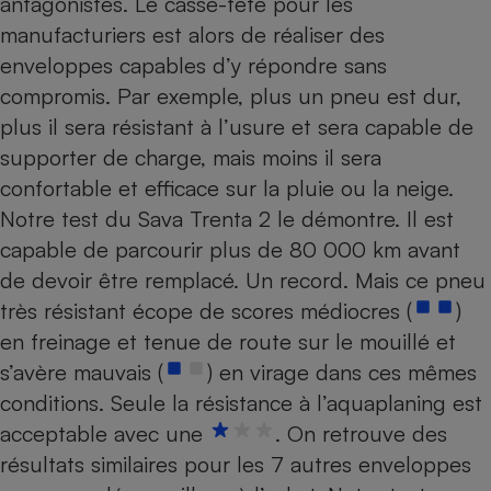
antagonistes. Le casse-tête pour les
Téléphone mobile -
Smartphone
manufacturiers est alors de réaliser des
Plaque de cuisson à
enveloppes capables d’y répondre sans
induction
compromis. Par exemple, plus un pneu est dur,
plus il sera résistant à l’usure et sera capable de
supporter de charge, mais moins il sera
Climatiseur -
Ventilateur
confortable et efficace sur la pluie ou la neige.
Notre test du Sava Trenta 2 le démontre. Il est
capable de parcourir plus de 80 000 km avant
Antivirus
de devoir être remplacé. Un record. Mais ce pneu
Climatiseur -
Ventilateur
très résistant écope de scores médiocres (
)
en freinage et tenue de route sur le mouillé et
s’avère mauvais (
) en virage dans ces mêmes
conditions. Seule la résistance à l’aquaplaning est
acceptable avec une
. On retrouve des
résultats similaires pour les 7 autres enveloppes