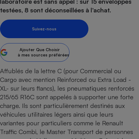
pression
laboratoire est sans appel : sur 15 enveloppes
Choisir son fioul
Assurance
Sécurité - Hygiène
Circulation routière
testées, 8 sont déconseillées à l’achat.
Choisir son pellet
Crédit immobilier
Banque - Crédit
Contrôle technique - Rép
Comparateur assurance emprunteur
Maison de retraite
Epargne - Fiscalité
Comparateu
Pièce détachée
Suivez-nous
Energie Moins Chère Ensemble
Comparatif réfrigérateur
Comparatif casque audio
Comparatif tondeuse ro
Moto
Comparatif plaque à indu
Comparatif barre de son
Comparatif poêle à gran
Supermarché - Drive
Ajouter
Que Choisir
Comparatif hotte aspira
Comparatif imprimante m
Comparatif radiateur éle
à mes sources préférées
Électricité - Gaz
Hygiène - Beauté
Comparatif climatiseur m
Comparatif ordinateur p
Affublés de la lettre C (pour Commercial ou
Tous les comparateurs
Maladie - Médecine - Mé
Comparatif aspirateur bal
Comparatif ultrabook
Aménagement
Cargo avec mention Reinforced ou Extra Load -
Toutes les cartes interactives
Système de santé - Com
Comparatif aspirateur tr
Comparatif tablette tacti
Supermarché - Drive
Bricolage - Jardinage
XL- sur leurs flancs), les pneumatiques renforcés
Retraite
Comparatif cafetière au
215/65 R16C sont appelés à supporter une forte
Chauffage
Speedtest - Testez le débit de votre
charge. Ils sont particulièrement destinés aux
Mutuelle
Comparatif robot cuiseu
Image et son
Produit d'entretien
connexion Internet
véhicules utilitaires légers ainsi que leurs
Comparatif centrale vap
Comparateur auto
Informatique
Sécurité domestique
variantes pour particuliers comme le Renault
Internet
Traffic Combi, le Master Transport de personnes
Gros électroménager
Téléphonie