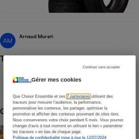
Arnaud Murati
AM
Test
Continuer sans accepter
COMPARATIF
Gérer mes cookies
Pneus
Que Choisir Ensemble et ses
7 partenaires
utilisent des
traceurs pour mesurer l’audience, la performance,
personnaliser les contenus, les partager, optimiser la
Guide d’achat
promotion et afficher des contenus provenant de sites tiers.
Nous conserverons votre choix pendant 6 mois. Vous pourrez
changer d’avis à tout moment en utilisant le lien « paramétrer
Pneus - Les conseils à suivre pour
les traceurs » en bas de chaque page.
changer ses pneus
Politique de confidentialité mise à jour le 12/07/2024