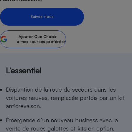
Petit électroménager - U
Complément
Suivez-nous
alimentaire
Mutuelle
Assurance emprunteur
Ajouter
Que Choisir
à mes sources préférées
Matelas
Champagne
bouteille
Banque en 
L’essentiel
Téléviseur
Antimoustique
Lave-linge
Disparition de la roue de secours dans les
voitures neuves, remplacée parfois par un kit
anticrevaison.
Radiateur électrique
Émergence d’un nouveau business avec la
vente de roues galettes et kits en option.