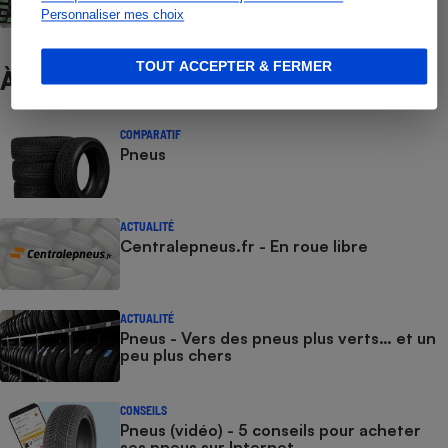
Personnaliser mes choix
TOUT ACCEPTER & FERMER
À ne pas manquer
COMPARATIF
Pneus
ACTUALITÉ
Centralepneus.fr - En roue libre
ACTUALITÉ
Pneus - Vers des pneus plus verts… et un
peu plus chers
CONSEILS
Pneus (vidéo) - 5 conseils pour acheter
ses pneus sur Internet