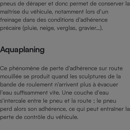
pneus de déraper et donc permet de conserver la
Petit électroménager - U
maîtrise du véhicule, notamment lors d’un
Complément
alimentaire
freinage dans des conditions d’adhérence
Mutuelle
Assurance emprunteur
précaire (pluie, neige, verglas, gravier…).
Aquaplaning
Matelas
Champagne
bouteille
Banque en 
Ce phénomène de perte d’adhérence sur route
Téléviseur
mouillée se produit quand les sculptures de la
Antimoustique
bande de roulement n’arrivent plus à évacuer
Lave-linge
l’eau suffisamment vite. Une couche d’eau
s’intercale entre le pneu et la route ; le pneu
perd alors son adhérence, ce qui peut entraîner la
Radiateur électrique
perte de contrôle du véhicule.