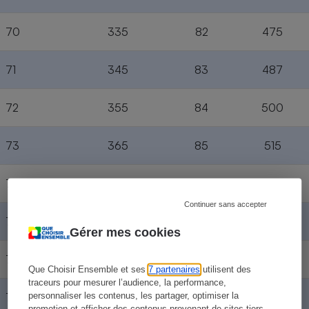
70
335
82
475
71
345
83
487
72
355
84
500
73
365
85
515
74
375
86
530
Continuer sans accepter
75
387
87
545
Gérer mes cookies
76
400
88
560
Que Choisir Ensemble et ses
7 partenaires
utilisent des
traceurs pour mesurer l’audience, la performance,
77
412
89
580
personnaliser les contenus, les partager, optimiser la