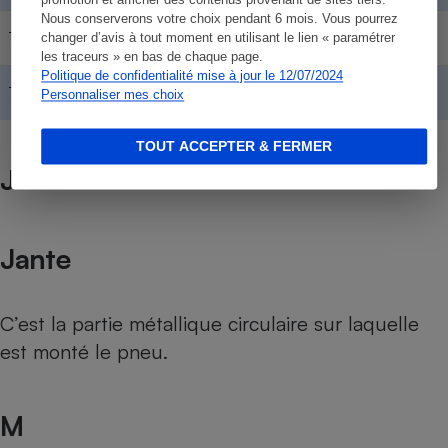
promotion et afficher des contenus provenant de sites tiers.
Nous conserverons votre choix pendant 6 mois. Vous pourrez
78
425
90
600
changer d’avis à tout moment en utilisant le lien « paramétrer
les traceurs » en bas de chaque page.
Politique de confidentialité mise à jour le 12/07/2024
79
437
91
615
Personnaliser mes choix
TOUT ACCEPTER & FERMER
J
Jante
C’est la partie métallique circulaire sur laquelle
est monté le pneu.
M