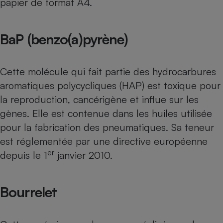
papier de format A4.
Cafetière à expressos
BaP (benzo(a)pyrène)
Cette molécule qui fait partie des hydrocarbures
aromatiques polycycliques (HAP) est toxique pour
la reproduction, cancérigène et influe sur les
gènes. Elle est contenue dans les huiles utilisée
Robot ménager
pour la fabrication des pneumatiques. Sa teneur
est réglementée par une directive européenne
er
depuis le 1
janvier 2010.
Bourrelet