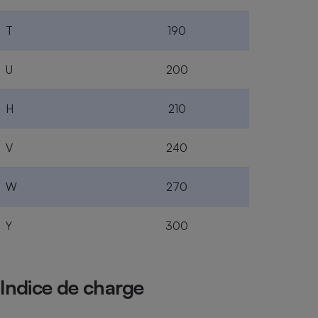
T
190
U
200
H
210
V
240
W
270
Y
300
Indice de charge