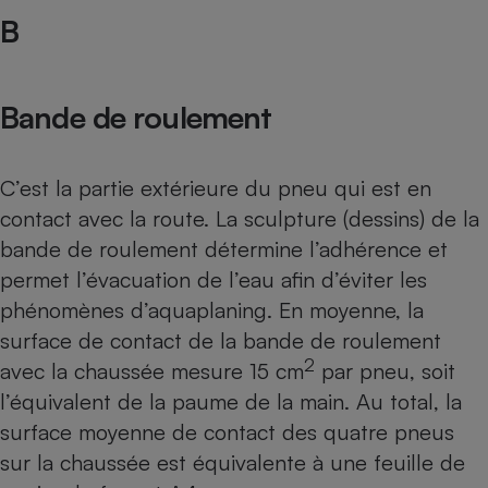
Téléphone mobile -
B
Smartphone
Plaque de cuisson à
induction
Bande de roulement
Climatiseur -
Ventilateur
C’est la partie extérieure du pneu qui est en
contact avec la route. La sculpture (dessins) de la
bande de roulement détermine l’adhérence et
Antivirus
permet l’évacuation de l’eau afin d’éviter les
Climatiseur -
Ventilateur
phénomènes d’aquaplaning. En moyenne, la
surface de contact de la bande de roulement
2
avec la chaussée mesure 15 cm
par pneu, soit
l’équivalent de la paume de la main. Au total, la
surface moyenne de contact des quatre pneus
sur la chaussée est équivalente à une feuille de