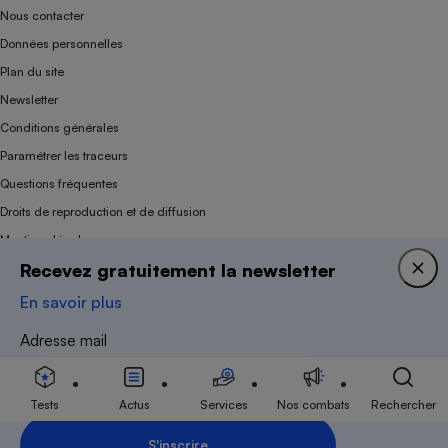
Nous contacter
Cafetière à expressos
Données personnelles
Plan du site
Newsletter
Conditions générales
Paramétrer les traceurs
Questions fréquentes
Droits de reproduction et de diffusion
Robot ménager
Mentions légales
Recevez gratuitement la newsletter
Panel
En savoir plus
Association indépendante de l’État, des syndicats, des producteurs et des
Adresse mail
distributeurs depuis 1951.
Tests
Actus
Services
Nos combats
Rechercher
S'inscrire