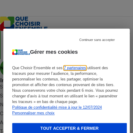
Petit électroménager - U
Complément
alimentaire
Mutuelle
Assurance emprunteur
Créée en 1951, Que Choisir Ensemble est une association à but
non lucratif qui agit, en toute indépendance, pour défendre les
Continuer sans accepter
droits des consommateurs et des usagers, et promouvoir une
consommation responsable, accessible et respectueuse des
Gérer mes cookies
enjeux sanitaires, sociétaux et environnementaux.
Matelas
Champagne
bouteille
Banque en 
Nous découvrir
Que Choisir Ensemble et ses
7 partenaires
utilisent des
traceurs pour mesurer l’audience, la performance,
Téléviseur
Informer
personnaliser les contenus, les partager, optimiser la
Antimoustique
promotion et afficher des contenus provenant de sites tiers.
Lave-linge
S’abonner au site
Nous conserverons votre choix pendant 6 mois. Vous pourrez
S’abonner au magazine
changer d’avis à tout moment en utilisant le lien « paramétrer
les traceurs » en bas de chaque page.
Nos newsletters
Politique de confidentialité mise à jour le 12/07/2024
Commander une parution
Personnaliser mes choix
Radiateur électrique
Appli Quel Produit
TOUT ACCEPTER & FERMER
Tous nos tests de produits