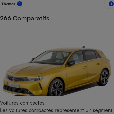
Thèmes
1
1
Petit électroménager - U
Complément
alimentaire
266 Comparatifs
Mutuelle
Assurance emprunteur
Matelas
Champagne
bouteille
Banque en 
Téléviseur
Antimoustique
Lave-linge
Radiateur électrique
Voitures compactes
Les voitures compactes représentent un segment