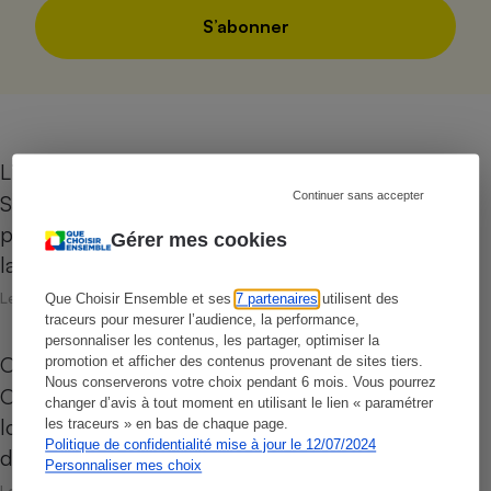
S’abonner
Liseuses
Continuer sans accepter
Sa monochromie et ses finitions plastique ne
pèsent pas lourd face au charme du papier mais
Gérer mes cookies
la liseuse numérique a…
Le 26 juin 2026
Que Choisir Ensemble et ses
7 partenaires
utilisent des
traceurs pour mesurer l’audience, la performance,
personnaliser les contenus, les partager, optimiser la
Opérateurs de téléphonie mobile
promotion et afficher des contenus provenant de sites tiers.
Nous conserverons votre choix pendant 6 mois. Vous pourrez
Opérateur de réseau ou MVNO ? Classique ou
changer d’avis à tout moment en utilisant le lien « paramétrer
low cost ? Pour vous aider à vous y retrouver
les traceurs » en bas de chaque page.
Politique de confidentialité mise à jour le 12/07/2024
dans la jungle de la téléphonie…
Personnaliser mes choix
Le 26 juin 2026