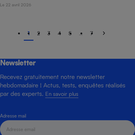
Le 22 avril 2026
1
2
3
4
5
...
7
Newsletter
Recevez gratuitement notre newsletter
hebdomadaire ! Actus, tests, enquêtes réalisés
par des experts.
En savoir plus
Adresse mail