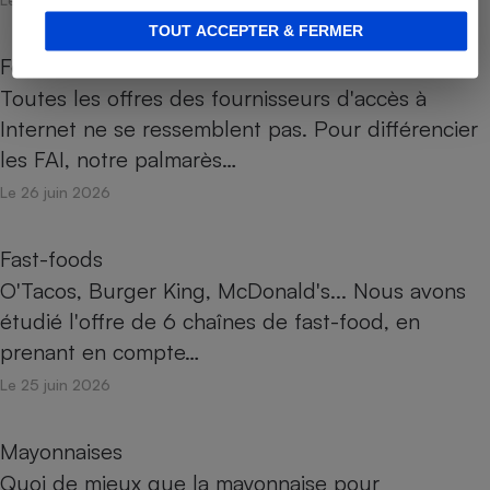
TOUT ACCEPTER & FERMER
Fournisseurs d’accès à Internet
Toutes les offres des fournisseurs d'accès à
Internet ne se ressemblent pas. Pour différencier
les FAI, notre palmarès…
Le 26 juin 2026
Fast-foods
O'Tacos, Burger King, McDonald's... Nous avons
étudié l'offre de 6 chaînes de fast-food, en
prenant en compte…
Le 25 juin 2026
Mayonnaises
Quoi de mieux que la mayonnaise pour