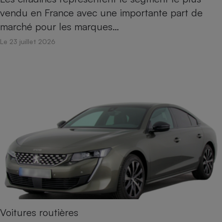
vendu en France avec une importante part de
Cafetière à expressos
marché pour les marques…
Le 23 juillet 2026
Robot ménager
Voitures routières