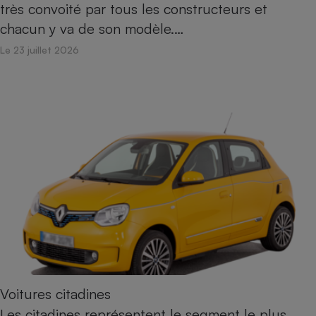
très convoité par tous les constructeurs et
Téléphone mobile -
Smartphone
chacun y va de son modèle.…
Plaque de cuisson à
induction
Le 23 juillet 2026
Climatiseur -
Ventilateur
Antivirus
Climatiseur -
Ventilateur
Voitures citadines
Les citadines représentent le segment le plus