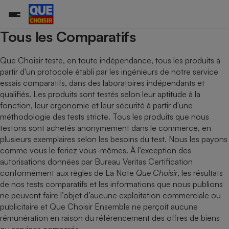
Tous les Comparatifs
Que Choisir teste, en toute indépendance, tous les produits à
partir d'un protocole établi par les ingénieurs de notre service
Additifs a
Comparate
Comparatif
Comparateu
Comparatif
Comparateu
Comparatif
Comparati
Substances
Toutes les actualités
Tous les services
Tous nos combats
L’association
Organismes de défense 
Train
supermarc
cosmétiqu
essais comparatifs, dans des laboratoires indépendants et
Comparateu
Achat - Vente - Travaux
Démarche administrative
Enquêtes
Nos actions
Nos missions
Système judiciaire
Transport aérien
gratuit
qualifiés. Les produits sont testés selon leur aptitude à la
Copropriété
Famille
fonction, leur ergonomie et leur sécurité à partir d'une
Guides d'achat
Nos grandes victoires
Notre méthodologie
méthodologie des tests stricte. Tous les produits que nous
Location
Senior
Comparateu
Comparate
Comparati
Comparatif
Comparate
Comparatif
Comparatif
Conseils
Les billets de la présidente
Notre financement
testons sont achetés anonymement dans le commerce, en
supermarc
électrique
Service marchand
Magasin - Grande surfac
Sport
Soumettre un litige
plusieurs exemplaires selon les besoins du test. Nous les payons
Brèves
Nos associations locales
Nos partenaires
Air
comme vous le feriez vous-mêmes. À l’exception des
Marketing - Fidélisation
Vacances - Tourisme
Lettres types
Nous rejoindre
Nous rejoindre
autorisations données par Bureau Veritas Certification
Déchet
Méthode de vente - Abu
Rencontrer une association locale
Comparate
Comparatif
Comparatif
Comparatif
Comparatif
conformément aux règles de
La Note
Que Choisir
, les résultats
En savoir plus sur Que Choisir Ensemble
Eau
de nos tests comparatifs et les informations que nous publions
s
Agriculture
Achat - Vente - Location
ne peuvent faire l’objet d’aucune exploitation commerciale ou
Energie
Nutrition
Assurance auto
publicitaire et Que Choisir Ensemble ne perçoit aucune
-nous ?
rémunération en raison du référencement des offres de biens
Produit alimentaire
Carburant
Comparati
Comparati
Comparati
Comparate