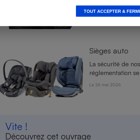
leurs missions de 
TOUT ACCEPTER & FERM
Le 24 juin 2026
Sièges auto
La sécurité de nos
réglementation se
Le 26 mai 2026
Vite !
Découvrez cet ouvrage