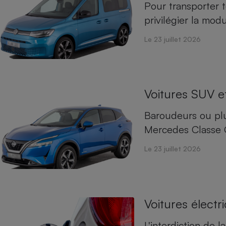
Électricité - Gaz
Pour transporter 
privilégier la mo
Appareil photo
Le 23 juillet 2026
numérique
Four encastrable
Voitures SUV e
Lessive
Baroudeurs ou plu
Mercedes Classe G
Le 23 juillet 2026
Aspirateur
Voitures électr
L'interdiction de 