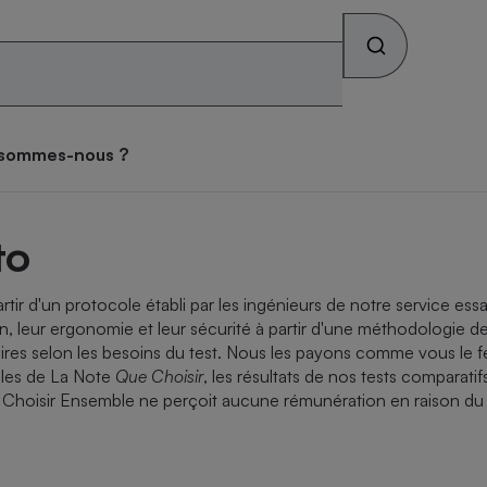
Rechercher sur le site
os combats
Qui sommes-nous ?
 sommes-nous ?
s alimentaires
ateur mutuelle
tif sièges auto
ateur gratuit des
tif lave-linge
teur forfait mobile
tif vélo électrique
atif matelas
ces toxiques dans les
se des consommateurs
to
archés
iques
teur Gaz & Électricité
ux
ive
tir d'un protocole établi par les ingénieurs de notre service ess
ateur gratuit des
ateur assurance vie
atif pneus
tif lave-vaisselle
ateur box internet
tif climatiseur mobile
atif brosse à dents
ion, leur ergonomie et leur sécurité à partir d'une méthodologie d
archés
que
s selon les besoins du test. Nous les payons comme vous le fe
face
gles de
La Note
Que Choisir
, les résultats de nos tests comparati
on
ue Choisir Ensemble ne perçoit aucune rémunération en raison du
Abus
ateur banque
tif four encastrable
tif téléviseur
tif climatiseur split
tif prothèses auditives
ion