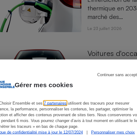
thermique en 203
marché des…
Le 23 juillet 2026
s
Réfrigérateur
Voitures d'occ
Le marché de la v
être désormais tro
Continuer sans accept
Gérer mes cookies
Le 23 juillet 2026
Choisir Ensemble et ses
7 partenaires
utilisent des traceurs pour mesurer
ience, la performance, personnaliser les contenus, les partager, optimiser la
tion et afficher des contenus provenant de sites tiers. Nous conserverons vo
Pneus
 pendant 6 mois. Vous pourrez changer d’avis à tout moment en utilisant le li
étrer les traceurs » en bas de chaque page.
Les pneus d’une v
ique de confidentialité mise à jour le 12/07/2024
|
Personnaliser mes choix