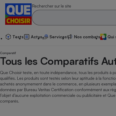
Rechercher sur le site
Tests
Actus
Services
N
Tests
Actus
Services
Nos combats
Qui
Additif
Compar
Compara
Compar
Compara
Compara
Compara
Compar
Substan
Comparatif
Toutes les actualités
Tous les services
Tous nos combats
L’association
Organismes de défen
Train
Tous les Comparatifs Au
superm
cosmét
Compara
Achat - Vente - Trava
Démarche administrat
Enquêtes
Nos actions
Nos missions
Système judiciaire
Transport aérien
gratuit
Copropriété
Famille
Guides d'achat
Nos grandes victoires
Notre méthodologie
Que Choisir teste, en toute indépendance, tous les produits à par
Location
Senior
Compar
Compar
Compar
Compara
Compar
Compara
Compar
qualifiés. Les produits sont testés selon leur aptitude à la fonct
Conseils
Les billets de la présidente
Notre financement
superm
électri
achetés anonymement dans le commerce, en plusieurs exemplaire
Service marchand
Magasin - Grande sur
Sport
Soumettre un litige
Brèves
Nos associations locales
Nos partenaires
données par Bureau Veritas Certification conformément aux rè
Air
Marketing - Fidélisati
Vacances - Tourisme
Lettres types
l’objet d’aucune exploitation commerciale ou publicitaire et Q
Nous rejoindre
Nous rejoindre
Déchet
comparés.
Méthode de vente - 
Rencontrer une association locale
Compar
Compara
Compara
Compara
Compara
En savoir plus sur Que Choisir Ensemble
Eau
s
Agriculture
Achat - Vente - Locat