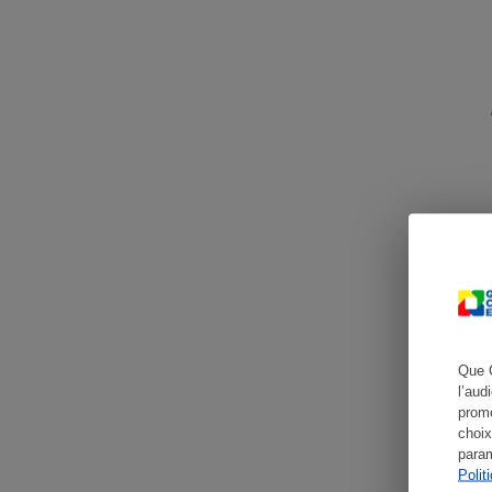
Cafetière à expresso
Robot ménager
Que 
l’aud
promo
choix
param
Polit