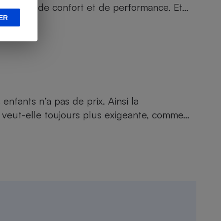
sécurité, de confort et de performance. Et…
ER
 enfants n’a pas de prix. Ainsi la
 veut-elle toujours plus exigeante, comme…