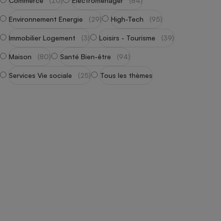
Commerce
(10)
Électroménager
(84)
Radiateur électrique
Environnement Energie
(29)
High-Tech
(95)
Téléphone mobile -
Immobilier Logement
(3)
Loisirs - Tourisme
(39)
Smartphone
Plaque de cuisson à
Maison
(80)
Santé Bien-être
(94)
induction
Services Vie sociale
(25)
Tous les thèmes
Climatiseur -
Ventilateur
Antivirus
Climatiseur -
Ventilateur