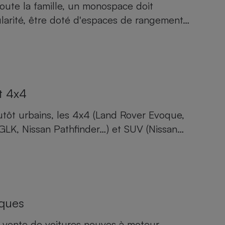
toute la famille, un monospace doit
dularité, être doté d'espaces de rangement…
t 4x4
tôt urbains, les 4x4 (Land Rover Evoque,
LK, Nissan Pathfinder…) et SUV (Nissan…
iques
la vente de voitures neuves à moteur