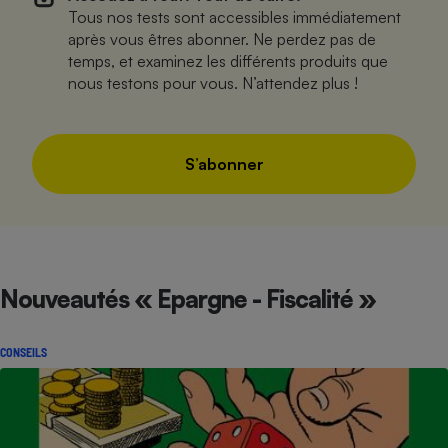
Téléphone mobile -
Tous nos tests sont accessibles immédiatement
Smartphone
après vous êtres abonner. Ne perdez pas de
Plaque de cuisson à
temps, et examinez les différents produits que
induction
nous testons pour vous. N’attendez plus !
Climatiseur -
Ventilateur
S’abonner
Antivirus
Climatiseur -
Ventilateur
Nouveautés « Epargne - Fiscalité »
CONSEILS