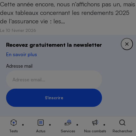
Cette année encore, nous n’affichons pas un, mais
deux tableaux concernant les rendements 2025
de l’assurance vie : les…
Le 10 février 2026
Recevez gratuitement la newsletter
ACTUALITÉ
En savoir plus
Contentieux fiscal - Faites appel au médiateur de
Bercy
Adresse mail
Les contribuables qui ont un différend avec
l’administration fiscale peuvent tenter de le régler
à l’amiable, devant le…
Le 27 janvier 2026
S'inscrire
Inscription Newsletter
ACTUALITÉ
Scandale Apollonia - La lourde condamnation des
instigateurs apporte un peu d’air aux victimes
Tests
Actus
Services
Nos combats
Rechercher