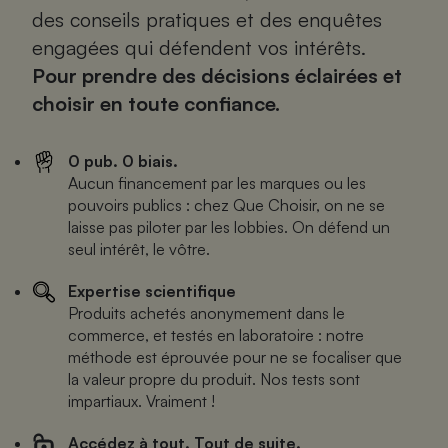
des conseils pratiques et des enquêtes
Petit électroménager - U
engagées qui défendent vos intérêts.
Complément
alimentaire
Pour prendre des décisions éclairées et
Mutuelle
Assurance emprunteur
choisir en toute confiance.
0 pub. 0 biais.
Aucun financement par les marques ou les
Matelas
Champagne
pouvoirs publics : chez Que Choisir, on ne se
bouteille
laisse pas piloter par les lobbies. On défend un
Banque en 
seul intérêt, le vôtre.
Téléviseur
Antimoustique
Expertise scientifique
Lave-linge
Produits achetés anonymement dans le
commerce, et testés en laboratoire : notre
méthode est éprouvée pour ne se focaliser que
la valeur propre du produit. Nos tests sont
Radiateur électrique
impartiaux. Vraiment !
Accédez à tout. Tout de suite.