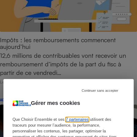
Impôts : les remboursements commencent
aujourd’hui
12,6 millions de contribuables vont recevoir un
remboursement d’impôts de la part du fisc à
partir de ce vendredi…
Le 24 juillet 2026
Continuer sans accepter
ACTUALITÉ
Gérer mes cookies
Que Choisir Ensemble et ses
7 partenaires
utilisent des
traceurs pour mesurer l’audience, la performance,
personnaliser les contenus, les partager, optimiser la