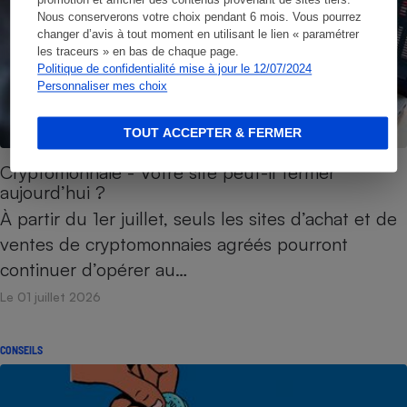
promotion et afficher des contenus provenant de sites tiers.
Nous conserverons votre choix pendant 6 mois. Vous pourrez
changer d’avis à tout moment en utilisant le lien « paramétrer
les traceurs » en bas de chaque page.
Politique de confidentialité mise à jour le 12/07/2024
Personnaliser mes choix
TOUT ACCEPTER & FERMER
Cryptomonnaie - Votre site peut-il fermer
aujourd’hui ?
À partir du 1er juillet, seuls les sites d’achat et de
ventes de cryptomonnaies agréés pourront
continuer d’opérer au…
Le 01 juillet 2026
CONSEILS