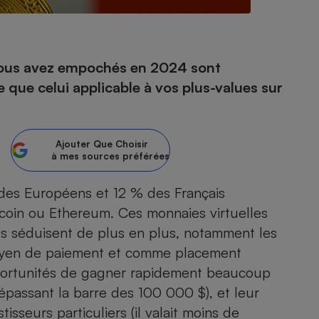
- Ustensile
 vous avez empochés en 2024 sont
Foie gras
 que celui applicable à vos plus-values sur
Aide auditive
r
Assurance vie
Ajouter
Que Choisir
à mes sources préférées
Poêle à granulés
gne - Comment choisir une
des Européens et 12 % des Français
lle de champagne
en ligne
coin ou Ethereum. Ces monnaies virtuelles
Ordinateur portable
es séduisent de plus en plus, notamment les
Crème solaire
Lave-vaisselle
 moyen de paiement et comme placement
opportunités de gagner rapidement beaucoup
épassant la barre des 100 000 $), et leur
tisseurs particuliers (il valait moins de