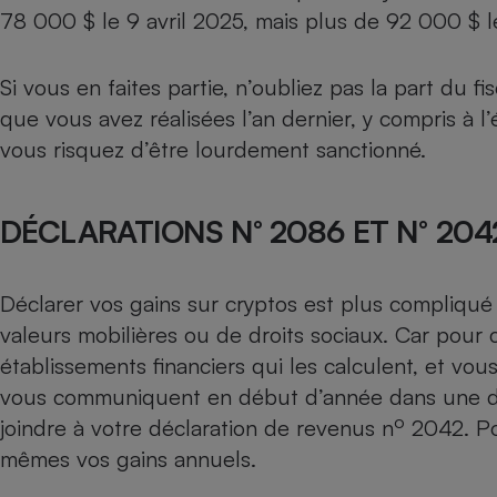
Radiateur électrique
78 000 $ le 9 avril 2025, mais plus de 92 000 $ le
Téléphone mobile -
Si vous en faites partie, n’oubliez pas la part du f
Smartphone
que vous avez réalisées l’an dernier, y compris à l’
Plaque de cuisson à
induction
vous risquez d’être lourdement sanctionné.
DÉCLARATIONS N° 2086 ET N° 204
Climatiseur -
Ventilateur
Déclarer vos gains sur cryptos est plus compliqué
Antivirus
valeurs mobilières ou de droits sociaux. Car pour 
Climatiseur -
établissements financiers qui les calculent, et vou
Ventilateur
vous communiquent en début d’année dans une
o
joindre à votre
déclaration de revenus n
2042
. P
mêmes vos gains annuels.