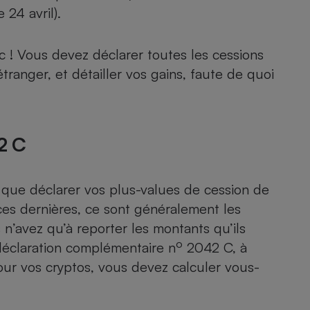
Électricité - Gaz
 24 avril).
Appareil photo
isc ! Vous devez déclarer toutes les cessions
numérique
étranger, et détailler vos gains, faute de quoi
Four encastrable
2 C
Lessive
 que déclarer vos plus-values de cession de
ces dernières, ce sont généralement les
Aspirateur
s n’avez qu’à reporter les montants qu’ils
o
déclaration complémentaire n
2042 C
, à
our vos cryptos, vous devez calculer vous-