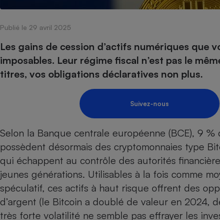
Internet
Publié le 29 avril 2025
Gros électroménager
Téléphonie
Petit électroménager 
Les gains de cession d’actifs numériques que
Complément
imposables. Leur régime fiscal n’est pas le même
alimentaire
Mutuelle
titres, vos obligations déclaratives non plus.
Assurance emprunteu
Suivez-nous
Matelas
Champa
Selon la Banque centrale européenne (BCE), 9 % 
boutei
Banque 
possèdent désormais des
cryptomonnaies
type Bit
Téléviseur
qui échappent au contrôle des autorités financièr
Antimoustique
Lave-linge
jeunes générations. Utilisables à la fois comme
spéculatif, ces actifs à haut risque offrent des 
d’argent (le Bitcoin a doublé de valeur en 2024, d
très forte volatilité ne semble pas effrayer les inves