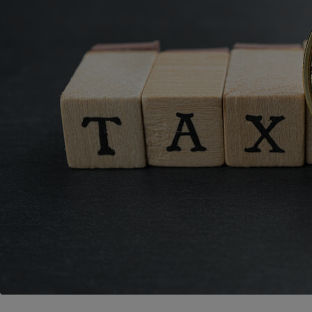
Energie
Nutrition
Assurance auto
-nous ?
Produit alimentaire
Carburant
Compar
Compar
Compar
Compar
pressi
Choisir son fioul
Assurance
Sécurité - Hygiène
Circulation routière
Choisir son pellet
Banque - Crédit
Crédit immobilier
Contrôle technique - 
Comparateur assurance emprunteur
Epargne - Fiscalité
Maison de retraite
Compara
Pièce détachée
Energie Moins Chère Ensemble
Comparatif réfrigérat
Comparatif casque au
Comparatif tondeuse
Moto
Comparatif plaque à i
Comparatif barre de 
Comparatif poêle à g
Supermarché - Drive
Comparatif hotte asp
Comparatif imprimant
Comparatif radiateur 
Électricité - Gaz
Hygiène - Beauté
Comparatif climatiseu
Comparatif ordinateu
Tous les comparateurs
Maladie - Médecine -
Comparatif aspirateur
Comparatif ultrabook
Aménagement
Toutes les cartes interactives
Système de santé - C
Comparatif aspirateur
Comparatif tablette ta
Supermarché - Drive
Bricolage - Jardinage
Retraite
Comparatif cafetière
Chauffage
Speedtest - Testez le débit de votre
Mutuelle
Comparatif robot cui
Image et son
Produit d'entretien
connexion Internet
Comparatif centrale 
Comparateur auto
Informatique
Sécurité domestique