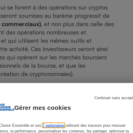
ui se livrent à des opérations sur cryptos
 seront soumises au barème progressif de
n commerciaux)
, et non plus dans celle des
s
Réfrigérateur
sent des opérations nombreuses et
et qui utilisent les mêmes outils et
e activité. Ces investisseurs seront ainsi
es qui opèrent sur les marchés boursiers
sionnels de la bourse, et que les
création de cryptomonnaies).
Continuer sans accept
Gérer mes cookies
 vendeur occasionnel et vendeur habituel
t des transactions sur actifs numériques
Choisir Ensemble et ses
7 partenaires
utilisent des traceurs pour mesurer
critères ont conduit à
redresser
certains
ience, la performance, personnaliser les contenus, les partager, optimiser la