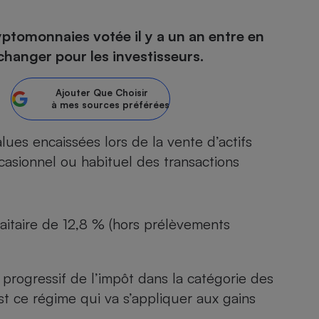
ryptomonnaies votée il y a un an entre en
changer pour les investisseurs.
- Ustensile
Foie gras
Ajouter
Que Choisir
Aide auditive
à mes sources préférées
r
Assurance vie
lues encaissées lors de la vente d’actifs
asionnel ou habituel des transactions
Poêle à granulés
gne - Comment choisir une
lle de champagne
en ligne
faitaire de 12,8 %
(hors prélèvements
Ordinateur portable
Crème solaire
Lave-vaisselle
progressif de l’impôt
dans la catégorie des
est ce régime qui va s’appliquer aux gains