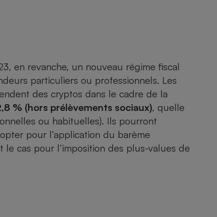
Électricité - Gaz
Appareil photo
numérique
Four encastrable
23, en revanche, un
nouveau régime fiscal
endeurs particuliers ou professionnels. Les
vendent des cryptos dans le cadre de la
Lessive
2,8 % (hors prélèvements sociaux)
, quelle
onnelles ou habituelles). Ils pourront
opter pour l’application du barème
st le cas pour l’imposition des plus-values de
Aspirateur