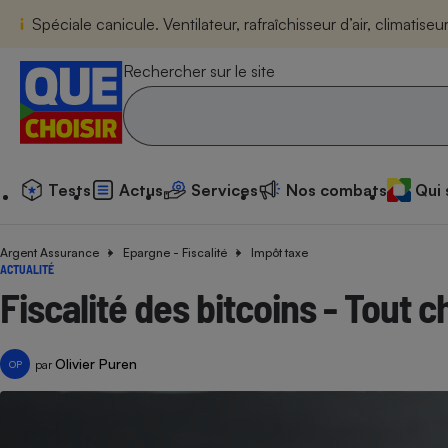
Spéciale canicule. Ventilateur, rafraîchisseur d’air, climatis
Tests
Actus
Services
N
Rechercher sur le site
Tests
Actus
Services
Nos combats
Qui
Additif
Compar
Compara
Compar
Compara
Compara
Compara
Compar
Substan
Toutes les actualités
Tous les services
Tous nos combats
L’association
Organismes de défen
Train
superm
cosmét
Compara
Achat - Vente - Trava
Démarche administrat
Enquêtes
Nos actions
Nos missions
Système judiciaire
Transport aérien
gratuit
Argent Assurance
Epargne - Fiscalité
Impôt taxe
Copropriété
Famille
ACTUALITÉ
Guides d'achat
Nos grandes victoires
Notre méthodologie
Fiscalité des bitcoins - Tout 
Location
Senior
Compar
Compar
Compar
Compara
Compar
Compara
Compar
Conseils
Les billets de la présidente
Notre financement
superm
électri
Service marchand
Magasin - Grande sur
Sport
Soumettre un litige
Brèves
Nos associations locales
Nos partenaires
Air
Marketing - Fidélisati
Vacances - Tourisme
Lettres types
Olivier Puren
par
OP
Nous rejoindre
Nous rejoindre
Déchet
Méthode de vente - 
Rencontrer une association locale
Compar
Compara
Compara
Compara
Compara
En savoir plus sur Que Choisir Ensemble
Eau
s
Agriculture
Achat - Vente - Locat