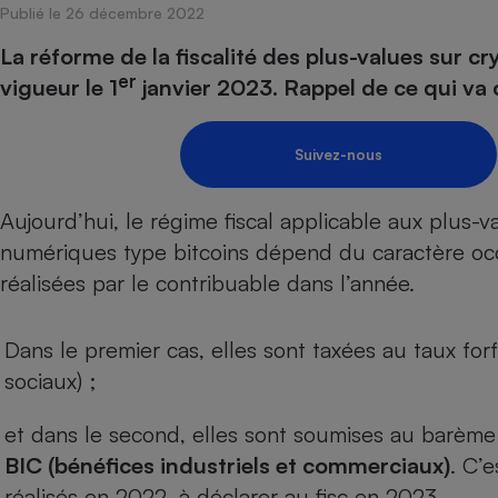
Publié le 26 décembre 2022
Internet
La réforme de la fiscalité des plus-values sur c
Gros électroménager
Téléphonie
er
vigueur le 1
janvier 2023. Rappel de ce qui va 
Petit électroménager 
Complément
alimentaire
Suivez-nous
Mutuelle
Assurance emprunteu
Aujourd’hui, le
régime fiscal
applicable aux plus-va
numériques type bitcoins dépend du caractère occ
réalisées par le contribuable dans l’année.
Matelas
Champa
boutei
Banque 
Dans le premier cas, elles sont taxées au
taux for
Téléviseur
sociaux) ;
Antimoustique
Lave-linge
et dans le second, elles sont soumises au
barème 
BIC (bénéfices industriels et commerciaux)
. C’
réalisés en 2022, à déclarer au fisc en 2023.