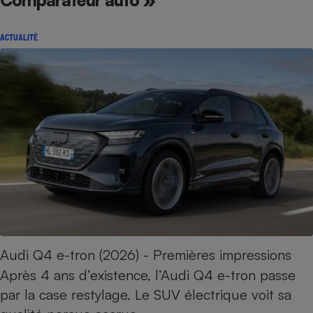
Comparateur auto »
Petit électroménager - U
Complément
ACTUALITÉ
alimentaire
Mutuelle
Assurance emprunteur
Matelas
Champagne
bouteille
Banque en 
Téléviseur
Antimoustique
Lave-linge
Audi Q4 e-tron (2026) - Premières impressions
Après 4 ans d’existence, l’Audi Q4 e-tron passe
Radiateur électrique
par la case restylage. Le SUV électrique voit sa