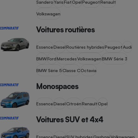
Sandero
Yaris
Fiat
Opel
Peugeot
Renault
Volkswagen
Voitures routières
COMPARATIF
Essence
Diesel
Routières hybrides
Peugeot
Audi
BMW
Ford
Mercedes
Volkswagen
BMW Série 3
BMW Série 5
Classe C
Octavia
Monospaces
COMPARATIF
Essence
Diesel
Citroën
Renault
Opel
Voitures SUV et 4x4
COMPARATIF
Essence
Diesel
SUV hybrides
Qashqai
Volkswagen