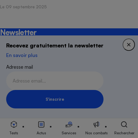
Le 09 septembre 2025
Newsletter
Recevez gratuitement la newsletter
Recevez gratuitement notre newsletter
hebdomadaire ! Actus, tests, enquêtes réalisés
En savoir plus
par des experts.
En savoir plus
Adresse mail
Adresse mail
S'inscrire
Inscription Newsletter
S'inscrire
Tests
Actus
Services
Nos combats
Rechercher