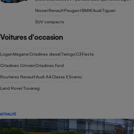
Nissan
Renault
Peugeot
BMW
Audi
Tiguan
SUV compacts
Voitures d'occasion
Logan
Megane
Citadines diesel
Twingo
C3
Fiesta
Citadines Citroën
Citadines Ford
Routières Renault
Audi A4
Classe E
Scenic
Land Rover
Touareg
ACTUALITÉ