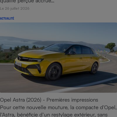
qualité perçue accrue…
Téléphone mobile -
Smartphone
Le 26 juillet 2026
Plaque de cuisson à
induction
ACTUALITÉ
Climatiseur -
Ventilateur
Antivirus
Climatiseur -
Ventilateur
Opel Astra (2026) - Premières impressions
Pour cette nouvelle mouture, la compacte d’Opel,
l’Astra, bénéficie d’un restylage extérieur, sans