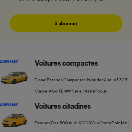
S’abonner
Voitures compactes
COMPARATIF
Diesel
Essence
Compactes hybrides
Audi A3
308
Classe A
Golf
BMW Série 1
Astra
Focus
Voitures citadines
COMPARATIF
Essence
Fiat 500
Audi A1
208
Clio
Corsa
Polo
Mini