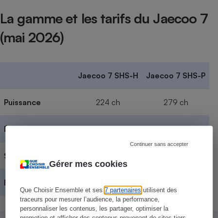
La gamme et les tarifs du Jaecoo 7
(mai 2026)
Jaecoo 7 SHS-H
Jaecoo 7 SHS-P
Puissance
224 ch
279 ch
Émissions de CO
125 g/km
54 g/km
2
Continuer sans accepter
Select
29 990 €
35 990 €
Gérer mes cookies
Exclusive
31 990 €
37 990 €
Que Choisir Ensemble et ses
7 partenaires
utilisent des
traceurs pour mesurer l’audience, la performance,
personnaliser les contenus, les partager, optimiser la