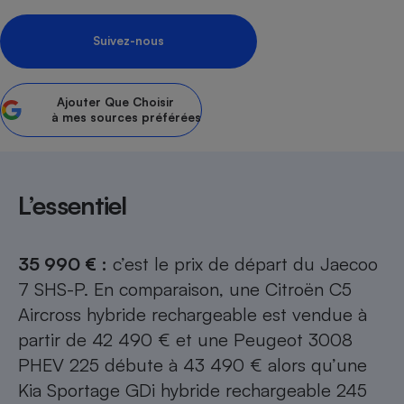
Petit électroménager - U
Complément
Suivez-nous
alimentaire
Mutuelle
Assurance emprunteur
Ajouter
Que Choisir
à mes sources préférées
Matelas
Champagne
bouteille
L’essentiel
Banque en 
Téléviseur
Antimoustique
35 990 €
:
c’est le prix de départ du Jaecoo
Lave-linge
7 SHS-P. En comparaison, une Citroën
C5
Aircross
hybride rechargeable est vendue à
partir de 42 490 € et une Peugeot 3008
Radiateur électrique
PHEV 225 débute à 43 490 € alors qu’une
Kia Sportage
GDi hybride rechargeable 245