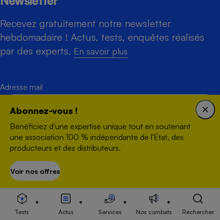
Newsletter
Recevez gratuitement notre newsletter
hebdomadaire ! Actus, tests, enquêtes réalisés
par des experts.
En savoir plus
Adresse mail
Abonnez-vous !
Bénéficiez d'une expertise unique tout en soutenant
une association 100 % indépendante de l'Etat, des
S'inscrire
producteurs et des distributeurs.
Voir nos offres
S’abonner
Tests
Actus
Services
Nos combats
Rechercher
Créée en 1951, Que Choisir Ensemble est une association à but