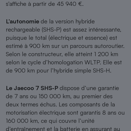
s’affiche à partir de 45 940 €.
Téléphone mobile -
Smartphone
Plaque de cuisson à
induction
L’autonomie
de la version hybride
rechargeable (SHS-P) est assez intéressante,
puisque le total (électrique et essence) est
Climatiseur -
estimé à 900 km sur un parcours autoroutier.
Ventilateur
Selon le constructeur, elle atteint 1 200 km
selon le cycle d’homologation WLTP. Elle est
Antivirus
de 900 km pour l’hybride simple SHS-H.
Climatiseur -
Ventilateur
Le Jaecoo 7 SHS-P
dispose d’une garantie
de 7 ans ou 150 000 km, au premier des
deux termes échus. Les composants de la
motorisation électrique sont garantis 8 ans ou
160 000 km, ce qui couvre l’unité
d’entraînement et la batterie en assurant au