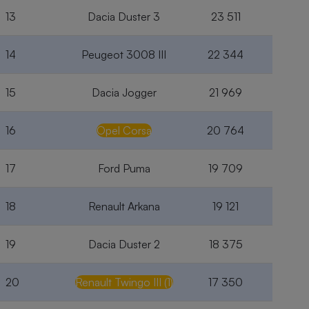
13
Dacia Duster 3
23 511
14
Peugeot 3008 III
22 344
15
Dacia Jogger
21 969
16
Opel Corsa
20 764
17
Ford Puma
19 709
18
Renault Arkana
19 121
19
Dacia Duster 2
18 375
20
Renault Twingo III (1)
17 350