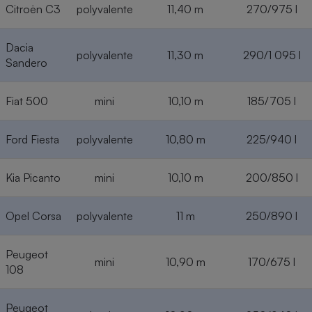
Citroën C3
polyvalente
11,40 m
270/975 l
Dacia
polyvalente
11,30 m
290/1 095 l
Sandero
Fiat 500
mini
10,10 m
185/705 l
Ford Fiesta
polyvalente
10,80 m
225/940 l
Kia Picanto
mini
10,10 m
200/850 l
Opel Corsa
polyvalente
11 m
250/890 l
Peugeot
mini
10,90 m
170/675 l
108
Peugeot