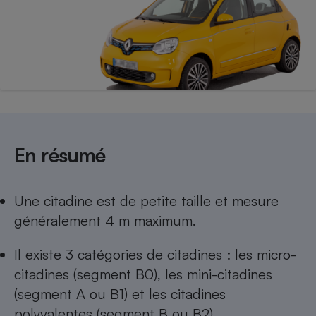
Téléphone mobile -
Smartphone
Plaque de cuisson à
induction
Climatiseur -
Ventilateur
En résumé
Antivirus
Climatiseur -
Ventilateur
Une citadine est de petite taille et mesure
généralement 4 m maximum.
Il existe 3 catégories de citadines : les micro-
citadines (segment B0), les mini-citadines
(segment A ou B1) et les citadines
polyvalentes (segment B ou B2).