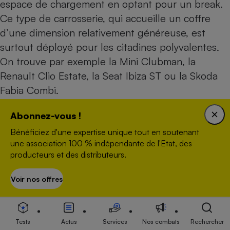
espace de chargement en optant pour un break.
Ce type de carrosserie, qui accueille un coffre
d’une dimension relativement généreuse, est
surtout déployé pour les citadines polyvalentes.
On trouve par exemple la Mini Clubman, la
Renault Clio Estate, la Seat Ibiza ST ou la Skoda
Fabia Combi.
Abonnez-vous !
Avant de choisir, il est judicieux de comparer la
Bénéficiez d'une expertise unique tout en soutenant
hauteur du seuil de chargement. Elle correspond
une association 100 % indépendante de l'Etat, des
à la hauteur de la barre de seuil jusqu’au niveau
producteurs et des distributeurs.
de la chaussée. Plus elle est faible, mieux c’est,
car cela vous évitera de soulever le chargement
Voir nos offres
S’abonner
trop haut pour le ranger dans le coffre.
Tests
Actus
Services
Nos combats
Rechercher
Volume de coffre de certaines