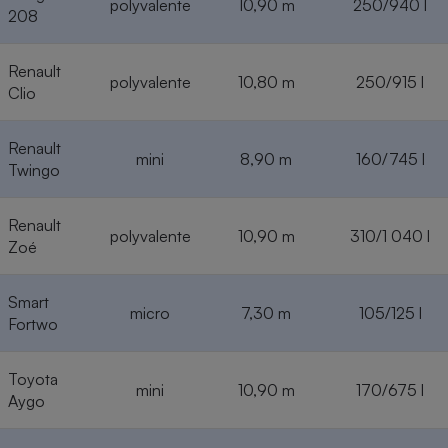
polyvalente
10,90 m
250/940 l
208
Renault
polyvalente
10,80 m
250/915 l
Clio
Renault
mini
8,90 m
160/745 l
Twingo
Renault
polyvalente
10,90 m
310/1 040 l
Zoé
Smart
micro
7,30 m
105/125 l
Fortwo
Toyota
mini
10,90 m
170/675 l
Aygo