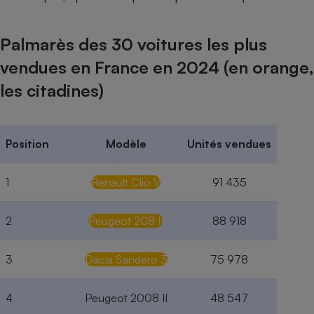
Palmarès des 30 voitures les plus
vendues en France en 2024 (en orange,
les citadines)
Position
Modèle
Unités vendues
1
Renault Clio V
91 435
2
Peugeot 208 II
88 918
3
Dacia Sandero 3
75 978
4
Peugeot 2008 II
48 547