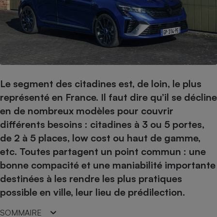
pression
Choisir son fioul
Assurance
Sécurité - Hygiène
Circulation routière
Choisir son pellet
Crédit immobilier
Banque - Crédit
Contrôle technique - Rép
Comparateur assurance emprunteur
Maison de retraite
Epargne - Fiscalité
Comparateu
Pièce détachée
Energie Moins Chère Ensemble
Comparatif réfrigérateur
Comparatif casque audio
Comparatif tondeuse ro
Moto
Comparatif plaque à indu
Comparatif barre de son
Comparatif poêle à gran
Supermarché - Drive
Le segment des citadines est, de loin, le plus
Comparatif hotte aspira
Comparatif imprimante m
Comparatif radiateur éle
représenté en France. Il faut dire qu’il se décline
Électricité - Gaz
Hygiène - Beauté
Comparatif climatiseur m
Comparatif ordinateur p
en de nombreux modèles pour couvrir
Tous les comparateurs
Maladie - Médecine - Mé
Comparatif aspirateur bal
Comparatif ultrabook
Aménagement
différents besoins : citadines à 3 ou 5 portes,
Toutes les cartes interactives
Système de santé - Com
Comparatif aspirateur tr
Comparatif tablette tacti
Supermarché - Drive
Bricolage - Jardinage
de 2 à 5 places, low cost ou haut de gamme,
Retraite
Comparatif cafetière au
etc. Toutes partagent un point commun : une
Chauffage
Speedtest - Testez le débit de votre
bonne compacité et une maniabilité importante
Mutuelle
Comparatif robot cuiseu
Image et son
Produit d'entretien
connexion Internet
destinées à les rendre les plus pratiques
Comparatif centrale vap
Comparateur auto
Informatique
Sécurité domestique
possible en ville, leur lieu de prédilection.
Internet
SOMMAIRE
Gros électroménager
Téléphonie