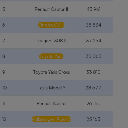
5
Renault Captur II
45 961
6
Citroën C3 III
38 834
7
Peugeot 308 III
37 254
8
Toyota Yaris
35 065
9
Toyota Yaris Cross
33 810
10
Tesla Model Y
28 577
11
Renault Austral
26 150
12
Volkswagen Polo VI
25 163