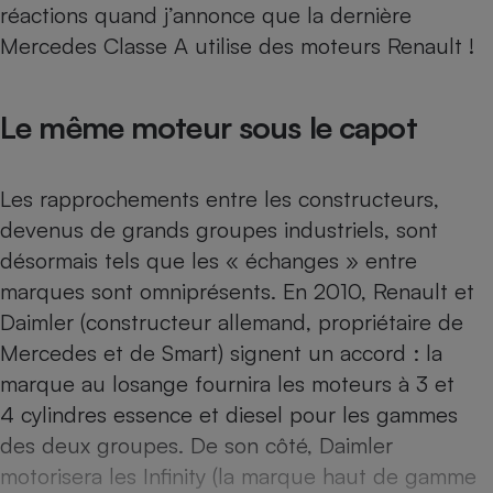
réactions quand j’annonce que la dernière
Téléphone mobile -
Smartphone
Mercedes Classe A utilise des moteurs Renault !
Plaque de cuisson à
induction
Le même moteur sous le capot
Climatiseur -
Ventilateur
Les rapprochements entre les constructeurs,
devenus de grands groupes industriels, sont
Antivirus
désormais tels que les « échanges » entre
marques sont omniprésents. En 2010, Renault et
Climatiseur -
Ventilateur
Daimler (constructeur allemand, propriétaire de
Mercedes et de Smart) signent un accord : la
marque au losange fournira les moteurs à 3 et
4 cylindres essence et diesel pour les gammes
des deux groupes. De son côté, Daimler
motorisera les Infinity (la marque haut de gamme