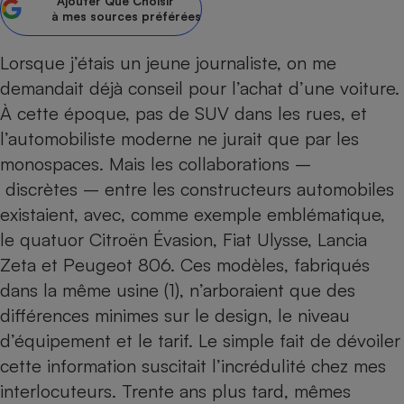
Ajouter
Que Choisir
à mes sources préférées
Petit électroménager - U
Complément
alimentaire
Lorsque j’étais un jeune journaliste, on me
Mutuelle
Assurance emprunteur
demandait déjà conseil pour l’achat d’une voiture.
À cette époque, pas de SUV dans les rues, et
l’automobiliste moderne ne jurait que par les
monospaces. Mais les collaborations –
Matelas
Champagne
discrètes – entre les constructeurs automobiles
bouteille
Banque en 
existaient, avec, comme exemple emblématique,
Téléviseur
le quatuor Citroën Évasion, Fiat Ulysse, Lancia
Antimoustique
Zeta et Peugeot 806. Ces modèles, fabriqués
Lave-linge
dans la même usine (1), n’arboraient que des
différences minimes sur le design, le niveau
d’équipement et le tarif. Le simple fait de dévoiler
Radiateur électrique
cette information suscitait l’incrédulité chez mes
interlocuteurs. Trente ans plus tard, mêmes