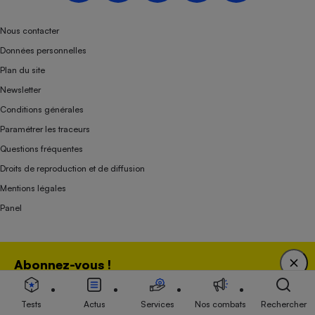
Nous contacter
Données personnelles
Plan du site
Newsletter
Conditions générales
Paramétrer les traceurs
Questions fréquentes
Droits de reproduction et de diffusion
Mentions légales
Panel
Association indépendante de l’État, des syndicats, des producteurs et des
Abonnez-vous !
distributeurs depuis 1951.
Bénéficiez d'une expertise unique tout en soutenant
une association 100 % indépendante de l'Etat, des
Tests
Actus
Services
Nos combats
Rechercher