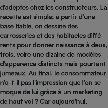
Téléphone mobile -
d'adeptes chez les constructeurs. La
Smartphone
Plaque de cuisson à
recette est simple: à partir d'une
induction
base fiable, on dessine des
carrosseries et des habitacles diffé-
Climatiseur -
Ventilateur
rents pour donner naissance à deux,
trois, voire une dizaine de modèles
Antivirus
d'apparence distincts mais pourtant
Climatiseur -
Ventilateur
jumeaux. Au final, le consommateur
n'a-t-il pas l'impression que l'on se
moque de lui grâce à un marketing
de haut vol ? Car aujourd'hui,