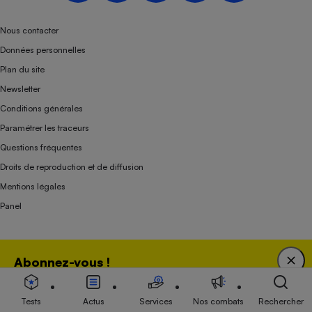
Nous contacter
Données personnelles
Plan du site
Newsletter
Conditions générales
Paramétrer les traceurs
Questions fréquentes
Droits de reproduction et de diffusion
Mentions légales
Panel
Association indépendante de l’État, des syndicats, des producteurs et des
Abonnez-vous !
distributeurs depuis 1951.
Bénéficiez d'une expertise unique tout en soutenant
une association 100 % indépendante de l'Etat, des
Tests
Actus
Services
Nos combats
Rechercher