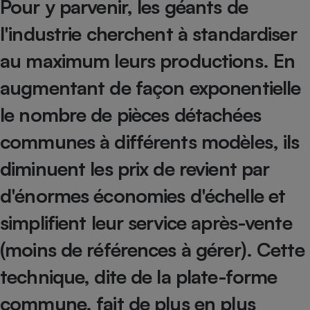
Pour y parvenir, les géants de
Petit électroménager - U
l'industrie cherchent à standardiser
Complément
alimentaire
au maximum leurs productions. En
Mutuelle
Assurance emprunteur
augmentant de façon exponentielle
le nombre de pièces détachées
Matelas
communes à différents modèles, ils
Champagne
bouteille
Banque en 
diminuent les prix de revient par
Téléviseur
d'énormes économies d'échelle et
Antimoustique
Lave-linge
simplifient leur service après-vente
(moins de références à gérer). Cette
technique, dite de la plate-forme
Radiateur électrique
commune, fait de plus en plus