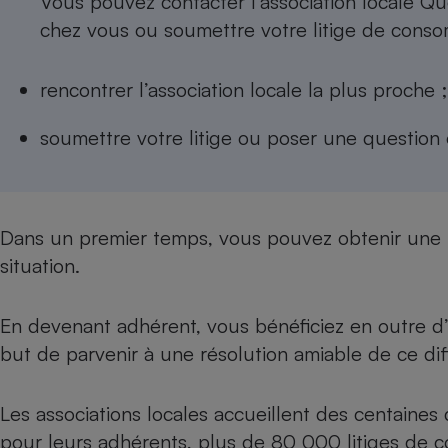
Vous pouvez contacter l’association locale Q
Internet
chez vous ou soumettre votre litige de conso
Gros électroménager
Téléphonie
rencontrer l’association locale la plus proche
;
Petit électroménager 
Complément
alimentaire
soumettre votre litige ou poser une question 
Mutuelle
Assurance emprunteu
Dans un premier temps, vous pouvez obtenir une i
Matelas
Champa
situation.
boutei
Banque 
Téléviseur
En devenant adhérent, vous bénéficiez en outre 
Antimoustique
but de parvenir à une résolution amiable de ce dif
Lave-linge
Les associations locales accueillent des centaines 
pour leurs adhérents, plus de 80 000 litiges de 