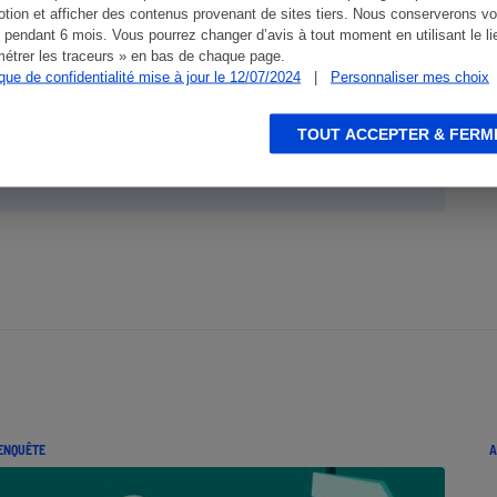
 des litiges.
tion et afficher des contenus provenant de sites tiers. Nous conserverons vo
 pendant 6 mois. Vous pourrez changer d’avis à tout moment en utilisant le li
étrer les traceurs » en bas de chaque page.
ique de confidentialité mise à jour le 12/07/2024
|
Personnaliser mes choix
l, rendez-vous sur
Que Choisir
TOUT ACCEPTER & FERM
ENQUÊTE
A