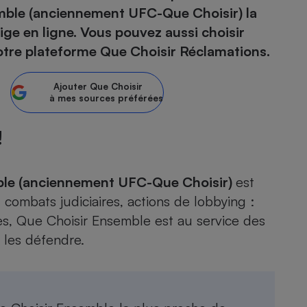
emble (anciennement UFC-Que Choisir) la
ige en ligne. Vous pouvez aussi choisir
atif sèche-linge
atif smartphone
atif nettoyeur haute
ateur mutuelle
on
notre plateforme Que Choisir Réclamations.
Réparation
Ajouter
Que Choisir
Obsèques - Pompes
teur des devis d’opticiens
à mes sources préférées
funèbres
eur-congélateur
dio
 robot
!
nduction
son
ranulés
irante
e multifonction
électrique
Panneaux
ble (anciennement UFC-Que Choisir)
est
r mobile
r portable
photovoltaïques
, combats judiciaires, actions de lobbying :
 Médicament
 balai
es, Que Choisir Ensemble est au service des
omplémentaire santé
 traîneau
ctile
Circuits courts et
 les défendre.
alimentation locale
Puériculture - Produit
 automatique
pour bébé
Banque en ligne
seur
vapeur