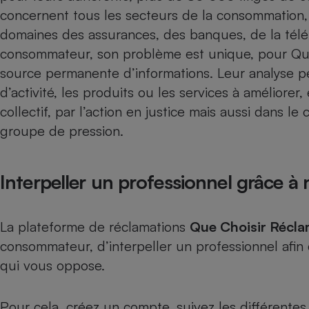
Radiateur électrique
concernent tous les secteurs de la consommation, 
domaines des assurances, des banques, de la télép
Téléphone mobile -
consommateur, son problème est unique, pour Que 
Smartphone
source permanente d’informations. Leur analyse p
Plaque de cuisson à
induction
d’activité, les produits ou les services à améliorer,
collectif, par l’action en justice mais aussi dans 
groupe de pression.
Climatiseur -
Ventilateur
Interpeller un professionnel grâce à
Antivirus
Climatiseur -
La plateforme de réclamations
Que Choisir Récla
Ventilateur
consommateur, d’interpeller un professionnel afin
qui vous oppose.
Pour cela, créez un compte, suivez les différente