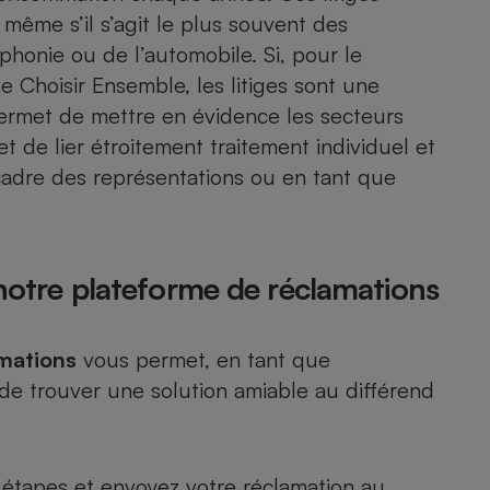
Électricité - Gaz
même s’il s’agit le plus souvent des
honie ou de l’automobile. Si, pour le
Appareil photo
Choisir Ensemble, les litiges sont une
numérique
ermet de mettre en évidence les secteurs
Four encastrable
 et de lier étroitement traitement individuel et
le cadre des représentations ou en tant que
Lessive
 notre plateforme de réclamations
Aspirateur
mations
vous permet, en tant que
 de trouver une solution amiable au différend
s étapes et envoyez votre réclamation au