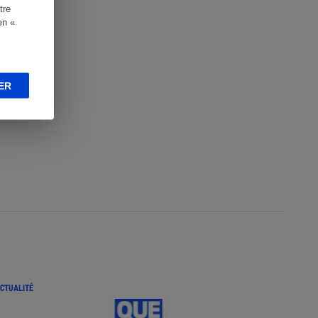
tre
en «
ER
CTUALITÉ