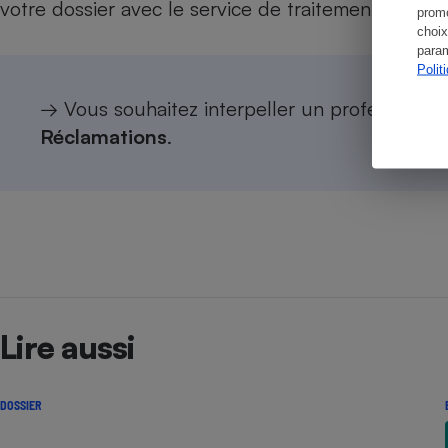
votre dossier avec le service de traitement en ligne
promo
choix
param
Polit
→ Vous souhaitez interpeller un professionne
Réclamations
.
Lire aussi
DOSSIER