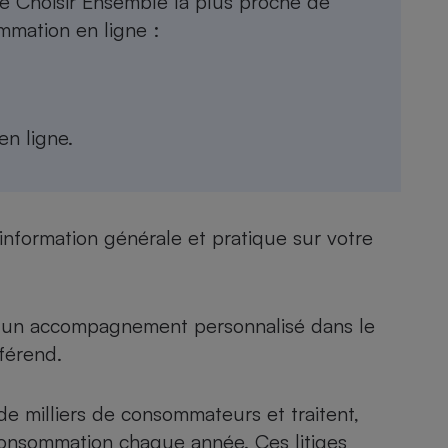
ue Choisir Ensemble la plus proche de
mmation en ligne :
- Ustensile
Foie gras
en ligne
.
Aide auditive
r
Assurance vie
nformation générale et pratique sur votre
Poêle à granulés
gne - Comment choisir une
lle de champagne
en ligne
Ordinateur portable
d’un accompagnement personnalisé dans le
Crème solaire
férend.
Lave-vaisselle
de milliers de consommateurs et traitent,
consommation chaque année. Ces litiges