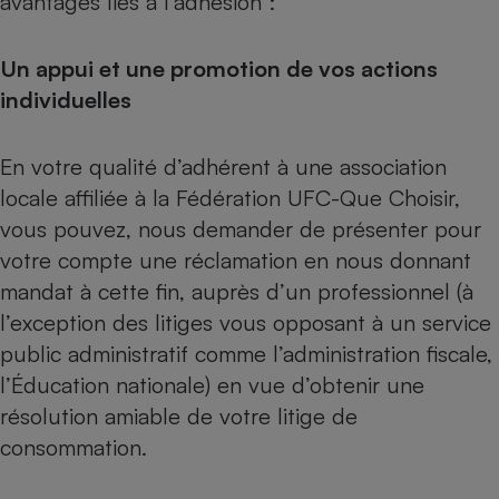
avantages liés à l’adhésion :
Téléphone mobile -
Smartphone
Plaque de cuisson à
Un appui et une promotion de vos actions
induction
individuelles
Climatiseur -
En votre qualité d’adhérent à une association
Ventilateur
locale affiliée à la Fédération UFC-Que Choisir,
vous pouvez, nous demander de présenter pour
Antivirus
votre compte une réclamation en nous donnant
mandat à cette fin, auprès d’un professionnel (à
Climatiseur -
Ventilateur
l’exception des litiges vous opposant à un service
public administratif comme l’administration fiscale,
l’Éducation nationale) en vue d’obtenir une
résolution amiable de votre litige de
consommation.