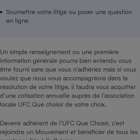
Petit électroménager - U
Soumettre votre litige ou poser une question
Complément
alimentaire
en ligne
Mutuelle
Assurance emprunteur
Un simple renseignement ou une première
information générale pourra bien entendu vous
Matelas
Champagne
bouteille
être fourni sans que vous n’adhériez mais si vous
Banque en 
voulez que nous vous accompagnions dans la
Téléviseur
résolution de votre litige, il faudra vous acquitter
Antimoustique
Lave-linge
d’une cotisation annuelle auprès de l’association
locale UFC Que choisir de votre choix.
Devenir adhérent de l’UFC Que Choisir, c’est
Radiateur électrique
rejoindre un Mouvement et bénéficier de tous les