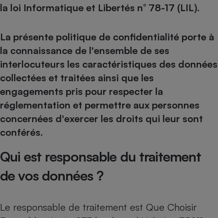
pression
Choisir son fioul
Assurance
la loi Informatique et Libertés n° 78-17 (LIL).
Sécurité - Hygiène
Circulation routière
Choisir son pellet
Crédit immobilier
Banque - Crédit
Contrôle technique - Rép
La présente politique de confidentialité porte à
Comparateur assurance emprunteur
Maison de retraite
Epargne - Fiscalité
Comparateu
Pièce détachée
la connaissance de l'ensemble de ses
Energie Moins Chère Ensemble
Comparatif réfrigérateur
Comparatif casque audio
Comparatif tondeuse ro
Moto
interlocuteurs les caractéristiques des données
Comparatif plaque à indu
Comparatif barre de son
Comparatif poêle à gran
Supermarché - Drive
collectées et traitées ainsi que les
Comparatif hotte aspira
Comparatif imprimante m
Comparatif radiateur éle
engagements pris pour respecter la
Électricité - Gaz
Hygiène - Beauté
Comparatif climatiseur m
Comparatif ordinateur p
réglementation et permettre aux personnes
Tous les comparateurs
Maladie - Médecine - Mé
Comparatif aspirateur bal
Comparatif ultrabook
concernées d'exercer les droits qui leur sont
Aménagement
Toutes les cartes interactives
conférés.
Système de santé - Com
Comparatif aspirateur tr
Comparatif tablette tacti
Supermarché - Drive
Bricolage - Jardinage
Retraite
Comparatif cafetière au
Qui est responsable du traitement
Chauffage
Speedtest - Testez le débit de votre
Mutuelle
Comparatif robot cuiseu
Image et son
Produit d'entretien
connexion Internet
de vos données ?
Comparatif centrale vap
Comparateur auto
Informatique
Sécurité domestique
Internet
Le responsable de traitement est Que Choisir
Gros électroménager
Téléphonie