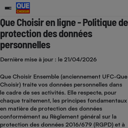
Que Choisir en ligne - Politique de
protection des données
personnelles
Additifs a
Comparate
Comparatif
Comparateu
Comparatif
Comparateu
Comparatif
Comparati
Substances
Toutes les actualités
Tous les services
Tous nos combats
L’association
Organismes de défense 
Train
supermarc
cosmétiqu
Comparateu
Achat - Vente - Travaux
Démarche administrative
Enquêtes
Nos actions
Nos missions
Système judiciaire
Transport aérien
gratuit
Copropriété
Famille
Dernière mise à jour : le 21/04/2026
Guides d'achat
Nos grandes victoires
Notre méthodologie
Location
Senior
Comparateu
Comparate
Comparati
Comparatif
Comparate
Comparatif
Comparatif
Conseils
Les billets de la présidente
Notre financement
supermarc
électrique
Que Choisir Ensemble (anciennement UFC-Que
Service marchand
Magasin - Grande surfac
Sport
Soumettre un litige
Brèves
Nos associations locales
Nos partenaires
Air
Choisir) traite vos données personnelles dans
Marketing - Fidélisation
Vacances - Tourisme
Lettres types
Nous rejoindre
Nous rejoindre
le cadre de ses activités. Elle respecte, pour
Déchet
Méthode de vente - Abu
Rencontrer une association locale
Comparate
Comparatif
Comparatif
Comparatif
Comparatif
En savoir plus sur Que Choisir Ensemble
chaque traitement, les principes fondamentaux
Eau
s
Agriculture
Achat - Vente - Location
en matière de protection des données
Energie
Nutrition
Assurance auto
conformément au Règlement général sur la
-nous ?
Produit alimentaire
Carburant
Comparati
Comparati
Comparati
Comparate
protection des données 2016/679 (RGPD) et à