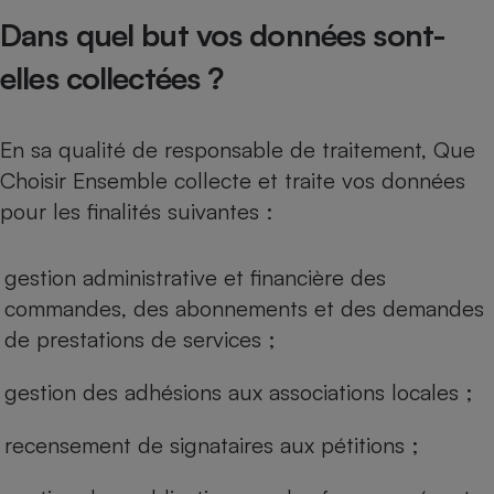
Téléphone mobile -
Dans quel but vos données sont-
Smartphone
Plaque de cuisson à
induction
elles collectées ?
En sa qualité de responsable de traitement, Que
Climatiseur -
Choisir Ensemble collecte et traite vos données
Ventilateur
pour les finalités suivantes :
Antivirus
gestion administrative et financière des
Climatiseur -
commandes, des abonnements et des demandes
Ventilateur
de prestations de services ;
gestion des adhésions aux associations locales ;
recensement de signataires aux pétitions ;