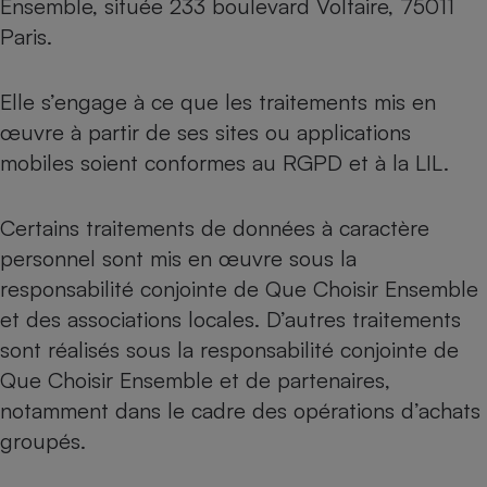
Ensemble, située 233 boulevard Voltaire, 75011
Paris.
Petit électroménager - U
Complément
alimentaire
Mutuelle
Elle s’engage à ce que les traitements mis en
Assurance emprunteur
œuvre à partir de ses sites ou applications
mobiles soient conformes au RGPD et à la LIL.
Matelas
Champagne
Certains traitements de données à caractère
bouteille
Banque en 
personnel sont mis en œuvre sous la
Téléviseur
responsabilité conjointe de Que Choisir Ensemble
Antimoustique
et des associations locales. D’autres traitements
Lave-linge
sont réalisés sous la responsabilité conjointe de
Que Choisir Ensemble et de partenaires,
notamment dans le cadre des opérations d’achats
Radiateur électrique
groupés.