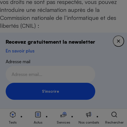
vos droits ne sont pas respectés, vous pouvez
introduire une réclamation auprès de la
Commission nationale de l’informatique et des
libertés (CNIL) :
Recevez gratuitement la newsletter
en ligne :
https://www.cnil.fr
En savoir plus
par courrier :
Adresse mail
CNIL – Service des plaintes
3 place de Fontenoy
TSA 80715
75334 Paris Cedex 07
S'inscrire
Inscription Newsletter
Information des adhérents lors de l’inscription en
ligne
Tests
Actus
Services
Nos combats
Rechercher