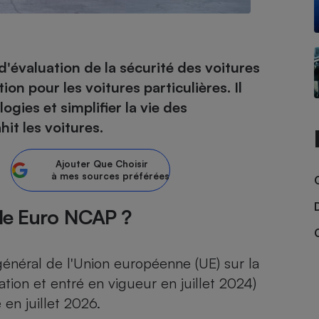
- Ustensile
évaluation de la sécurité des voitures
Foie gras
n pour les voitures particulières. Il
Aide auditive
gies et simplifier la vie des
r
Assurance vie
it les voitures.
Ajouter
Que Choisir
à mes sources préférées
Poêle à granulés
gne - Comment choisir une
lle de champagne
en ligne
ole Euro NCAP ?
Ordinateur portable
Crème solaire
Lave-vaisselle
énéral de l'Union européenne (UE) sur la
tion et entré en vigueur en juillet 2024)
en juillet 2026.