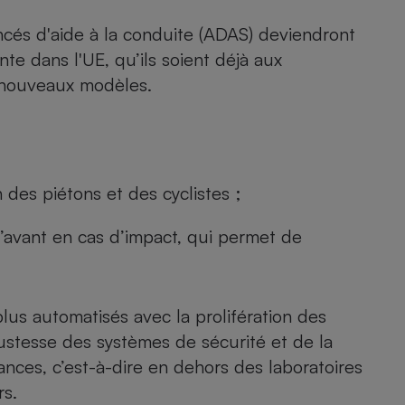
Électricité - Gaz
cés d'aide à la conduite (ADAS) deviendront
nte dans l'UE, qu’ils soient déjà aux
Appareil photo
numérique
e nouveaux modèles.
Four encastrable
Lessive
des piétons et des cyclistes ;
l’avant en cas d’impact, qui permet de
Aspirateur
lus automatisés avec la prolifération des
bustesse des systèmes de sécurité et de la
ances, c’est-à-dire en dehors des laboratoires
rs.