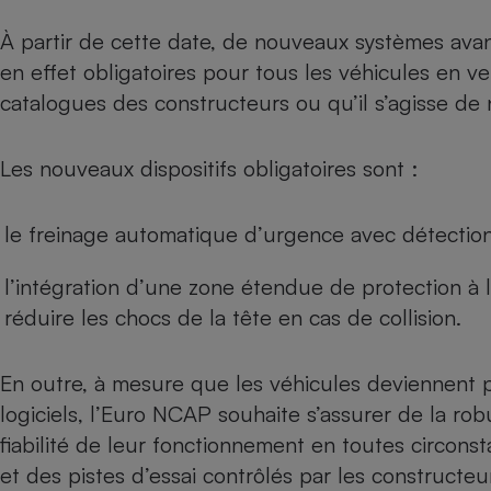
Radiateur électrique
À partir de cette date, de nouveaux systèmes avan
en effet obligatoires pour tous les véhicules en ve
Téléphone mobile -
Smartphone
catalogues des constructeurs ou qu’il s’agisse d
Plaque de cuisson à
induction
Les nouveaux dispositifs obligatoires sont :
Climatiseur -
le freinage automatique d’urgence avec détection 
Ventilateur
l’intégration d’une zone étendue de protection à 
réduire les chocs de la tête en cas de collision.
Antivirus
Climatiseur -
Ventilateur
En outre, à mesure que les véhicules deviennent p
logiciels, l’Euro NCAP souhaite s’assurer de la ro
fiabilité de leur fonctionnement en toutes circonst
et des pistes d’essai contrôlés par les constructeu