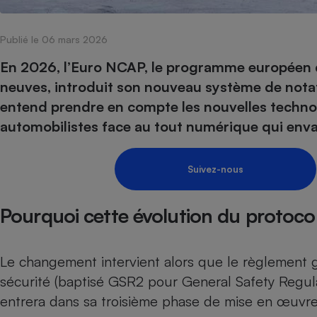
Internet
Publié le 06 mars 2026
Gros électroménager
Téléphonie
Petit électroménager 
En 2026, l’Euro NCAP, le programme européen d'
Complément
neuves, introduit son nouveau système de notatio
alimentaire
Mutuelle
entend prendre en compte les nouvelles technolo
Assurance emprunteu
automobilistes face au tout numérique qui envah
Suivez-nous
Matelas
Champa
boutei
Banque 
Pourquoi cette évolution du protoc
Téléviseur
Antimoustique
Lave-linge
Le changement intervient alors que le règlement g
sécurité (baptisé GSR2 pour General Safety Regula
entrera dans sa troisième phase de mise en œuvre 