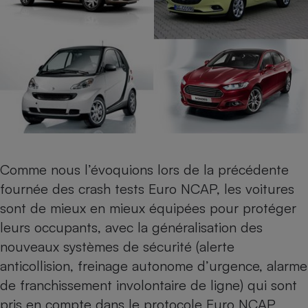
Petit électroménager - U
Complément
alimentaire
Mutuelle
Assurance emprunteur
Matelas
Champagne
bouteille
Banque en 
Comme nous l’évoquions lors de la
précédente
Téléviseur
fournée des crash tests Euro NCAP
, les voitures
Antimoustique
Lave-linge
sont de mieux en mieux équipées pour protéger
leurs occupants, avec la généralisation des
nouveaux systèmes de sécurité (alerte
anticollision, freinage autonome d’urgence, alarme
Radiateur électrique
de franchissement involontaire de ligne) qui sont
pris en compte dans le protocole Euro NCAP