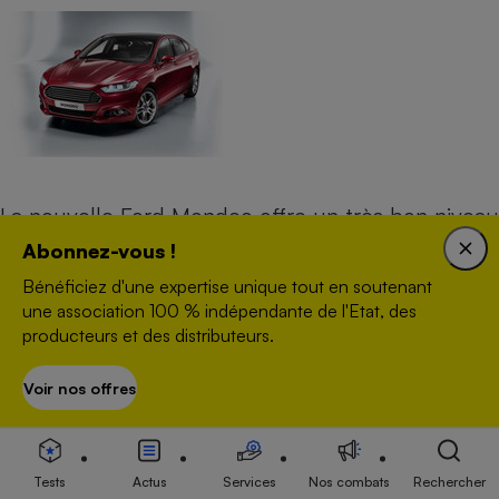
La nouvelle Ford Mondeo offre un très bon niveau
de protection global et décroche les 5 étoiles
Abonnez-vous !
Euro NCAP 2014.
Bénéficiez d'une expertise unique tout en soutenant
une association 100 % indépendante de l'Etat, des
producteurs et des distributeurs.
La protection des adultes est très satisfaisante à
l’exception de celle du thorax du conducteur au
Voir nos offres
S’abonner
moment du choc latéral contre un poteau :
l’enfoncement des côtes atteint des valeurs
signifiant que le risque de blessure grave est
Tests
Actus
Services
Nos combats
Rechercher