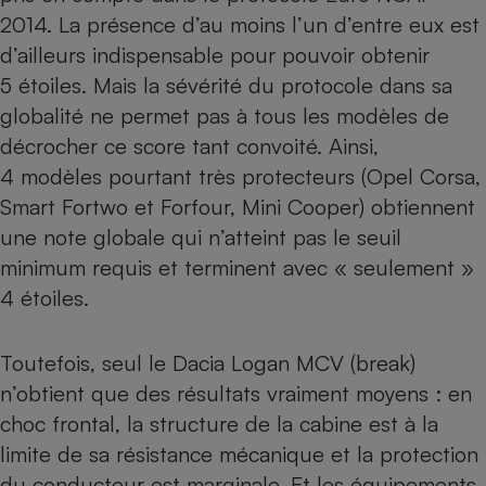
Téléphone mobile -
2014. La présence d’au moins l’un d’entre eux est
Smartphone
Plaque de cuisson à
d’ailleurs indispensable pour pouvoir obtenir
induction
5 étoiles. Mais la sévérité du protocole dans sa
globalité ne permet pas à tous les modèles de
décrocher ce score tant convoité. Ainsi,
Climatiseur -
4 modèles pourtant très protecteurs (Opel Corsa,
Ventilateur
Smart Fortwo et Forfour, Mini Cooper) obtiennent
une note globale qui n’atteint pas le seuil
Antivirus
minimum requis et terminent avec « seulement »
Climatiseur -
4 étoiles.
Ventilateur
Toutefois, seul le Dacia Logan MCV (break)
n’obtient que des résultats vraiment moyens : en
choc frontal, la structure de la cabine est à la
limite de sa résistance mécanique et la protection
du conducteur est marginale. Et les équipements