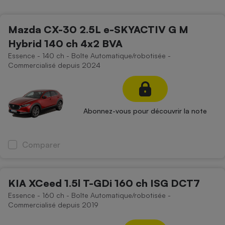
Petit électroménager - U
Complément
Mazda CX-30 2.5L e-SKYACTIV G M
alimentaire
Mutuelle
Hybrid 140 ch 4x2 BVA
Assurance emprunteur
Essence - 140 ch - Boîte Automatique/robotisée -
Commercialisé depuis 2024
Matelas
Champagne
bouteille
Abonnez-vous pour découvrir la note
Banque en 
Téléviseur
Antimoustique
Comparer
Lave-linge
KIA XCeed 1.5l T-GDi 160 ch ISG DCT7
Essence - 160 ch - Boîte Automatique/robotisée -
Radiateur électrique
Commercialisé depuis 2019