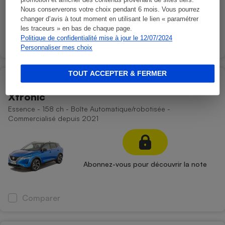
promotion et afficher des contenus provenant de sites tiers.
Nous conserverons votre choix pendant 6 mois. Vous pourrez
Abonnez-vous pour découvrir la note
changer d’avis à tout moment en utilisant le lien « paramétrer
les traceurs » en bas de chaque page.
Politique de confidentialité mise à jour le 12/07/2024
Comparer
Personnaliser mes choix
TOUT ACCEPTER & FERMER
Nissan Qashqai Mild Hybrid 158 ch
Xtronic
Essence - 158 ch - Boîte Automatique/robotisée -
Commercialisé depuis 2021
Abonnez-vous pour découvrir la note
Comparer