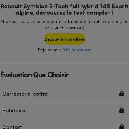
Téléphone mobile -
Renault Symbioz E-Tech full hybrid 145 Esprit
Smartphone
Alpine, découvrez le test complet !
Plaque de cuisson à
induction
Abonnez-vous et accédez immédiatement à tout le contenu du
site QueChoisir.org
Découvrir nos offres
Climatiseur -
Ventilateur
Déjà abonné ?
Se connecter
Antivirus
Évaluation Que Choisir
Climatiseur -
Ventilateur
Carrosserie, coffre
Habitacle
Confort