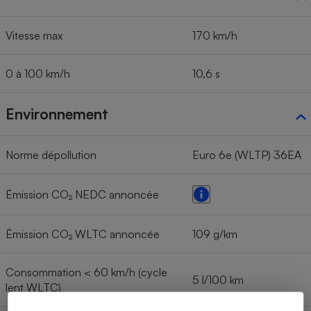
Vitesse max
170 km/h
0 à 100 km/h
10,6 s
Environnement
Norme dépollution
Euro 6e (WLTP) 36EA
Émission CO₂ NEDC annoncée
Émission CO₂ WLTC annoncée
109 g/km
Consommation < 60 km/h (cycle
5 l/100 km
lent WLTC)