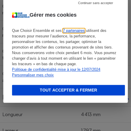
Continuer sans accepter
Consommation < 80 km/h (cycle
4,1 l/100 km
moyen WLTC)
Gérer mes cookies
Consommation < 100 km/h (cycle
Que Choisir Ensemble et ses
7 partenaires
utilisent des
4,3 l/100 km
rapide WLTC)
traceurs pour mesurer l’audience, la performance,
personnaliser les contenus, les partager, optimiser la
promotion et afficher des contenus provenant de sites tiers.
Consommation < 130 km/h (cycle
Nous conserverons votre choix pendant 6 mois. Vous pourrez
5,6 l/100 km
très rapide WLTC)
changer d’avis à tout moment en utilisant le lien « paramétrer
les traceurs » en bas de chaque page.
Politique de confidentialité mise à jour le 12/07/2024
Consommation moyenne
Personnaliser mes choix
4,8 l/100 km
annoncée (cycle WLTC)
TOUT ACCEPTER & FERMER
Dimensions
Longueur
4 413 mm
Largeur
1 797 mm