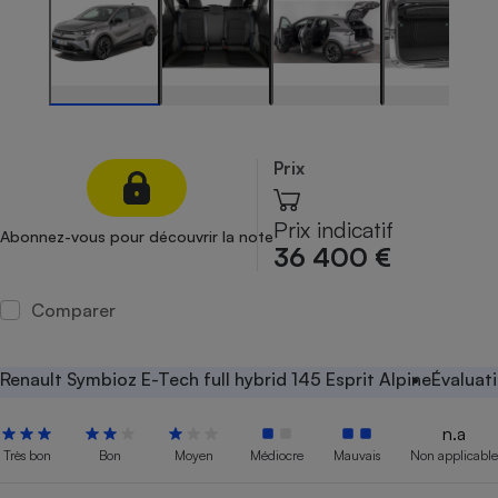
Petit électroménager - U
Complément
alimentaire
Mutuelle
Assurance emprunteur
Prix
Matelas
Champagne
Prix indicatif
Abonnez-vous pour découvrir la note
bouteille
36 400 €
Banque en 
Téléviseur
Comparer
Antimoustique
Lave-linge
Renault Symbioz E-Tech full hybrid 145 Esprit Alpine
Évaluat
n.a
Radiateur électrique
Très bon
Bon
Moyen
Médiocre
Mauvais
Non applicable