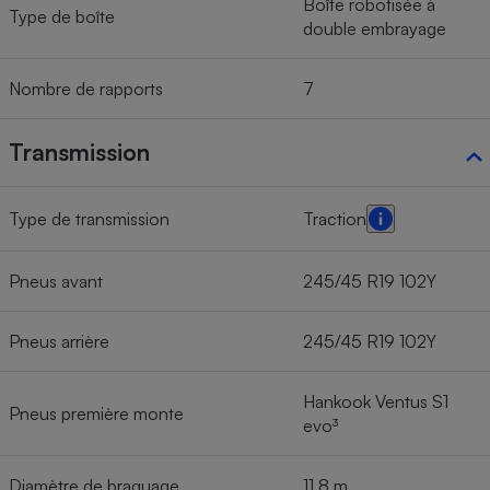
Boîte robotisée à
Type de boîte
double embrayage
Nombre de rapports
7
Transmission
Type de transmission
Traction
Pneus avant
245/45 R19 102Y
Pneus arrière
245/45 R19 102Y
Hankook Ventus S1
Pneus première monte
evo³
Diamètre de braquage
11,8 m