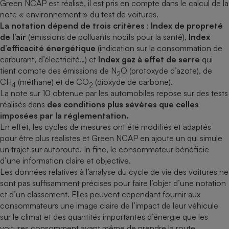
Green NCAP est réalisé, il est pris en compte dans le calcul de la
note « environnement » du test de voitures.
La notation dépend de trois critères
:
Index de propreté
de l’air
(émissions de polluants nocifs pour la santé),
Index
d’efficacité énergétique
(indication sur la consommation de
carburant, d’électricité…) et
Index gaz à effet de serre
qui
tient compte des émissions de N
O (protoxyde d’azote), de
2
CH
(méthane) et de CO
(dioxyde de carbone).
4
2
La note sur 10 obtenue par les automobiles repose sur des tests
réalisés dans
des conditions plus sévères que celles
imposées par la réglementation.
En effet, les cycles de mesures ont été modifiés et adaptés
pour être plus réalistes et Green NCAP en ajoute un qui simule
un trajet sur autoroute. In fine, le consommateur bénéficie
d’une information claire et objective.
Les données relatives à l’analyse du cycle de vie des voitures ne
sont pas suffisamment précises pour faire l’objet d’une notation
et d’un classement. Elles peuvent cependant fournir aux
consommateurs une image claire de l’impact de leur véhicule
sur le climat et des quantités importantes d’énergie que les
voitures consomment avant même de prendre la route.