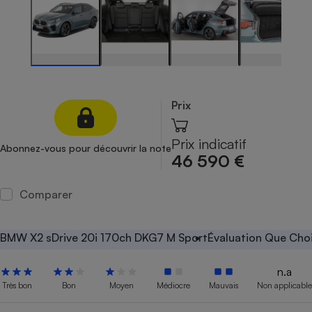
Petit électroménager - U
Complément
alimentaire
Mutuelle
Assurance emprunteur
Prix
Matelas
Champagne
Prix indicatif
Abonnez-vous pour découvrir la note
bouteille
46 590 €
Banque en 
Téléviseur
Comparer
Antimoustique
Lave-linge
BMW X2 sDrive 20i 170ch DKG7 M Sport
Évaluation Que Choi
n.a
Radiateur électrique
Très bon
Bon
Moyen
Médiocre
Mauvais
Non applicable