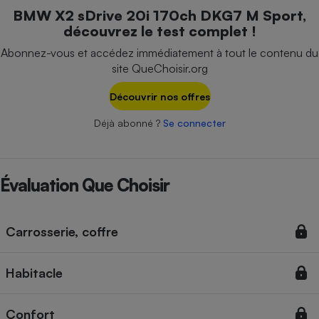
Téléphone mobile -
BMW X2 sDrive 20i 170ch DKG7 M Sport,
Smartphone
découvrez le test complet !
Plaque de cuisson à
induction
Abonnez-vous et accédez immédiatement à tout le contenu du
site QueChoisir.org
Découvrir nos offres
Climatiseur -
Ventilateur
Déjà abonné ?
Se connecter
Antivirus
Évaluation Que Choisir
Climatiseur -
Ventilateur
Carrosserie, coffre
Habitacle
Confort