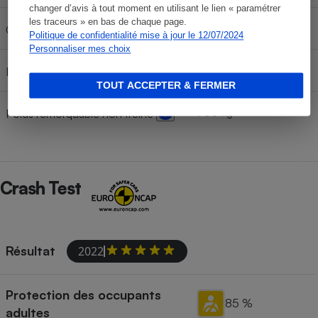
changer d’avis à tout moment en utilisant le lien « paramétrer
les traceurs » en bas de chaque page.
80 kg
Charge d'appui vertical
Politique de confidentialité mise à jour le 12/07/2024
Personnaliser mes choix
1 800 kg
Poids remorquable freiné
TOUT ACCEPTER & FERMER
750 kg
Poids remorquable non freiné
Crash Test
Résultat
2022
Protection des occupants
85 %
adultes