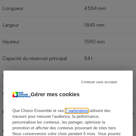
Longueur
4 554 mm
Largeur
1 845 mm
Hauteur
1 590 mm
Capacité du réservoir principal
54 l
Capacité du réservoir secondaire
n. a.
Continuer sans accepter
Capacité brute de la batterie
n. a.
Gérer mes cookies
Chargement
Que Choisir Ensemble et ses
7 partenaires
utilisent des
traceurs pour mesurer l’audience, la performance,
personnaliser les contenus, les partager, optimiser la
promotion et afficher des contenus provenant de sites tiers.
75 kg
Charge maxi toit
Nous conserverons votre choix pendant 6 mois. Vous pourrez