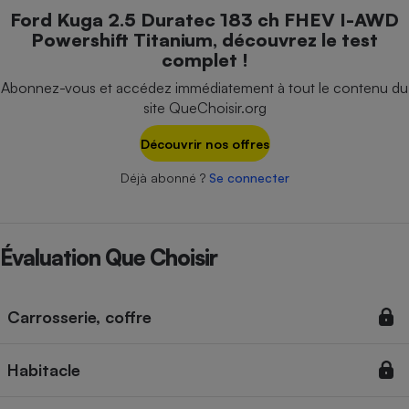
Téléphone mobile -
Ford Kuga 2.5 Duratec 183 ch FHEV I-AWD
Smartphone
Powershift Titanium, découvrez le test
Plaque de cuisson à
induction
complet !
Abonnez-vous et accédez immédiatement à tout le contenu du
site QueChoisir.org
Climatiseur -
Découvrir nos offres
Ventilateur
Déjà abonné ?
Se connecter
Antivirus
Climatiseur -
Évaluation Que Choisir
Ventilateur
Carrosserie, coffre
Habitacle