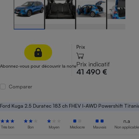
Petit électroménager - U
Complément
alimentaire
Mutuelle
Assurance emprunteur
Prix
Matelas
Champagne
Prix indicatif
Abonnez-vous pour découvrir la note
bouteille
41 490 €
Banque en 
Téléviseur
Comparer
Antimoustique
Lave-linge
Ford Kuga 2.5 Duratec 183 ch FHEV I-AWD Powershift Titan
n.a
Radiateur électrique
Très bon
Bon
Moyen
Médiocre
Mauvais
Non applicable