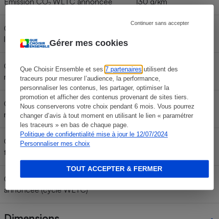
Émission CO₂ WLTC annoncée
130 g/km
Continuer sans accepter
Consommation < 60 km/h (cycle
8,8 l/100 km
lent WLTC)
Gérer mes cookies
Consommation < 80 km/h (cycle
Que Choisir Ensemble et ses
7 partenaires
utilisent des
3,6 l/100 km
moyen WLTC)
traceurs pour mesurer l’audience, la performance,
personnaliser les contenus, les partager, optimiser la
promotion et afficher des contenus provenant de sites tiers.
Consommation < 100 km/h (cycle
Nous conserverons votre choix pendant 6 mois. Vous pourrez
4,9 l/100 km
rapide WLTC)
changer d’avis à tout moment en utilisant le lien « paramétrer
les traceurs » en bas de chaque page.
Politique de confidentialité mise à jour le 12/07/2024
Consommation < 130 km/h (cycle
Personnaliser mes choix
6,4 l/100 km
très rapide WLTC)
TOUT ACCEPTER & FERMER
Consommation moyenne
5,7 l/100 km
annoncée (cycle WLTC)
Dimensions