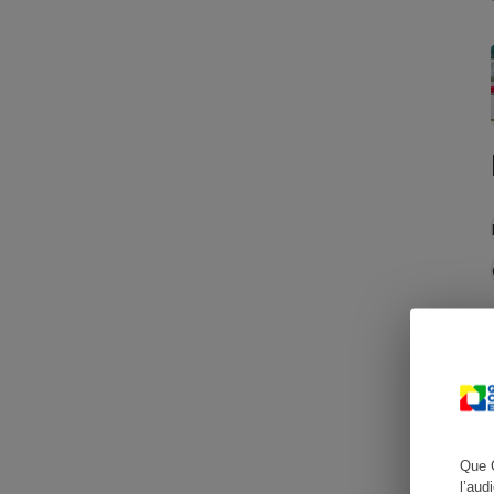
Cafetière à expresso
Robot ménager
Que 
l’aud