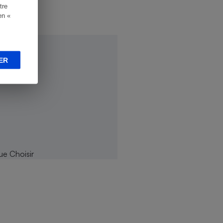
tre
en «
ER