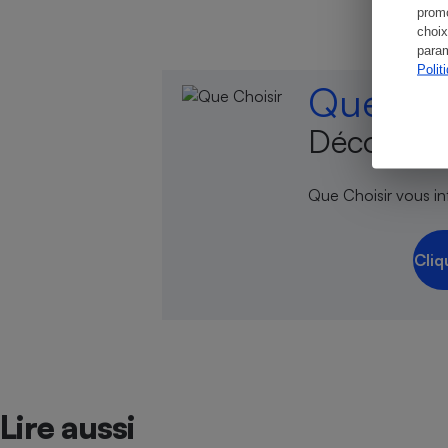
promo
choix
param
Polit
Que Cho
Découvrez
Que Choisir vous inf
Cliq
Lire aussi