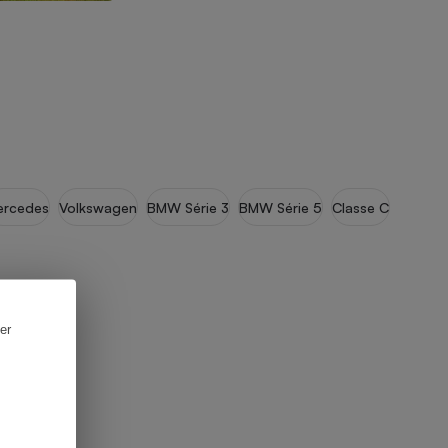
ercedes
Volkswagen
BMW Série 3
BMW Série 5
Classe C
er