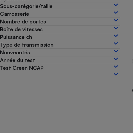
Sous-catégorie/taille
Internet
Carrosserie
Gros électroménager
Téléphonie
Nombre de portes
Petit électroménager 
Boîte de vitesses
Complément
Puissance ch
alimentaire
Mutuelle
Type de transmission
Assurance emprunteu
Nouveautés
Année du test
Test Green NCAP
Matelas
Champa
boutei
Banque 
Téléviseur
Antimoustique
Lave-linge