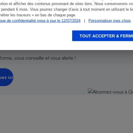
tion et afficher des contenus provenant de sites tiers. Nous conserverons vo
 pendant 6 mois. Vous pourrez changer d’avis à tout moment en utilisant le li
étrer les traceurs » en bas de chaque page.
ique de confidentialité mise à jour le 12/07/2024
|
Personnaliser mes choix
isir
TOUT ACCEPTER & FERM
 nos abonnements !
orme, vous conseille et vous alerte !
uez ici