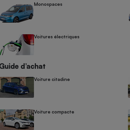
Électricité - Gaz
Monospaces
Appareil photo
numérique
Four encastrable
Voitures électriques
Lessive
Guide d’achat
Voiture citadine
Aspirateur
Voiture compacte