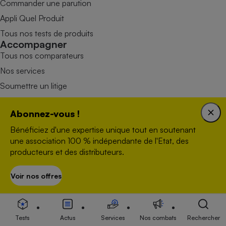
Commander une parution
Appli Quel Produit
Tous nos tests de produits
Accompagner
Tous nos comparateurs
Nos services
Soumettre un litige
Rencontrer une association locale
Mobiliser
Abonnez-vous !
Combats
Bénéficiez d'une expertise unique tout en soutenant
Victoires
une association 100 % indépendante de l'Etat, des
producteurs et des distributeurs.
Devenir adhérent
Devenir bénévole
Voir nos offres
S’abonner
Faire un don
Tests
Actus
Services
Nos combats
Rechercher