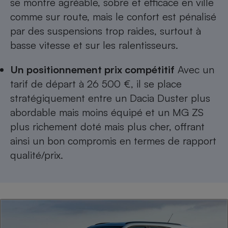
se montre agréable, sobre et efficace en ville
Téléphone mobile -
Smartphone
comme sur route, mais le confort est pénalisé
Plaque de cuisson à
par des suspensions trop raides, surtout à
induction
basse vitesse et sur les ralentisseurs.
Un positionnement prix compétitif
Avec un
Climatiseur -
tarif de départ à 26 500 €, il se place
Ventilateur
stratégiquement entre un Dacia Duster plus
abordable mais moins équipé et un MG ZS
Antivirus
plus richement doté mais plus cher, offrant
Climatiseur -
ainsi un bon compromis en termes de rapport
Ventilateur
qualité/prix.