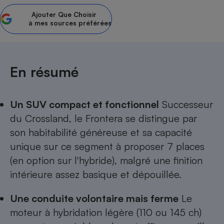
Ajouter
Que Choisir
Petit électroménager - U
Complément
à mes sources préférées
alimentaire
Mutuelle
Assurance emprunteur
En résumé
Matelas
Champagne
Un SUV compact et fonctionnel
Successeur
bouteille
Banque en 
du Crossland, le Frontera se distingue par
Téléviseur
son habitabilité généreuse et sa capacité
Antimoustique
unique sur ce segment à proposer 7 places
Lave-linge
(en option sur l'hybride), malgré une finition
intérieure assez basique et dépouillée.
Radiateur électrique
Une conduite volontaire mais ferme
Le
moteur à hybridation légère (110 ou 145 ch)