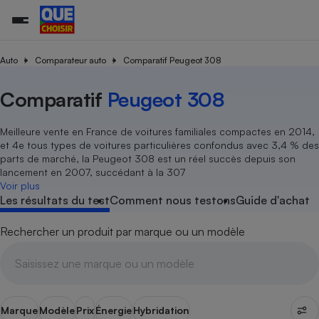
Auto
Comparateur auto
Comparatif Peugeot 308
Comparatif
Peugeot 308
Additifs a
Comparate
Comparatif
Comparateu
Comparatif
Comparateu
Comparatif
Comparati
Substances
Toutes les actualités
Tous les services
Tous nos combats
L’association
Organismes de défense 
Train
supermarc
cosmétiqu
Comparateu
Achat - Vente - Travaux
Démarche administrative
Enquêtes
Nos actions
Nos missions
Système judiciaire
Transport aérien
gratuit
Meilleure vente en France de voitures familiales compactes en 2014,
Copropriété
Famille
et 4e tous types de voitures particulières confondus avec 3,4 % des
Guides d'achat
Nos grandes victoires
Notre méthodologie
parts de marché, la Peugeot 308 est un réel succès depuis son
Location
Senior
Comparateu
Comparate
Comparati
Comparatif
Comparate
Comparatif
Comparatif
lancement en 2007, succédant à la 307
Conseils
Les billets de la présidente
Notre financement
supermarc
électrique
Voir plus
Service marchand
Magasin - Grande surfac
Sport
Soumettre un litige
Brèves
Nos associations locales
Nos partenaires
Les résultats du test
Comment nous testons
Guide d'achat
Air
Marketing - Fidélisation
Vacances - Tourisme
Lettres types
Nous rejoindre
Nous rejoindre
Déchet
Rechercher un produit par marque ou un modèle
Méthode de vente - Abu
Rencontrer une association locale
Comparate
Comparatif
Comparatif
Comparatif
Comparatif
En savoir plus sur Que Choisir Ensemble
Eau
s
Agriculture
Achat - Vente - Location
Energie
Nutrition
Assurance auto
-nous ?
Produit alimentaire
Carburant
Comparati
Comparati
Comparati
Comparate
Marque
Modèle
Prix
Énergie
Hybridation