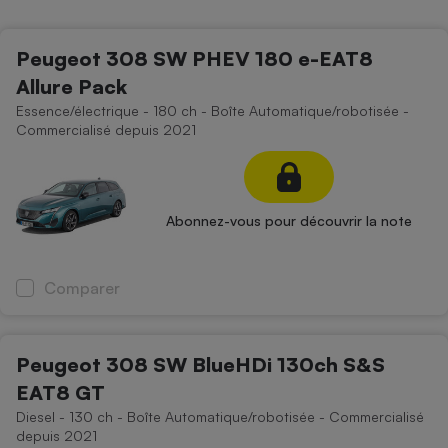
Petit électroménager - U
Complément
Peugeot 308 SW PHEV 180 e-EAT8
alimentaire
Mutuelle
Allure Pack
Assurance emprunteur
Essence/électrique - 180 ch - Boîte Automatique/robotisée -
Commercialisé depuis 2021
Matelas
Champagne
bouteille
Abonnez-vous pour découvrir la note
Banque en 
Téléviseur
Antimoustique
Comparer
Lave-linge
Peugeot 308 SW BlueHDi 130ch S&S
EAT8 GT
Radiateur électrique
Diesel - 130 ch - Boîte Automatique/robotisée - Commercialisé
depuis 2021