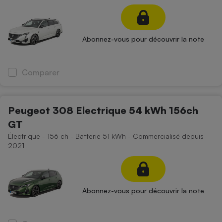
Téléphone mobile -
Smartphone
Plaque de cuisson à
induction
Abonnez-vous pour découvrir la note
Comparer
Climatiseur -
Ventilateur
Peugeot 308 Electrique 54 kWh 156ch
Antivirus
GT
Climatiseur -
Électrique - 156 ch - Batterie 51 kWh - Commercialisé depuis
Ventilateur
2021
Abonnez-vous pour découvrir la note