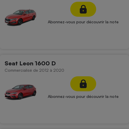
Petit électroménager - U
Complément
alimentaire
Abonnez-vous pour découvrir la note
Mutuelle
Assurance emprunteur
Matelas
Champagne
Seat Leon 1600 D
bouteille
Banque en 
Commercialisé de 2012 à 2020
Téléviseur
Antimoustique
Lave-linge
Abonnez-vous pour découvrir la note
Radiateur électrique