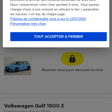
promotion et afficher des contenus provenant de sites tiers.
Abonnez-vous pour découvrir la note
Nous conserverons votre choix pendant 6 mois. Vous pourrez
changer d’avis à tout moment en utilisant le lien « paramétrer
les traceurs » en bas de chaque page.
Politique de confidentialité mise à jour le 12/07/2024
Personnaliser mes choix
TOUT ACCEPTER & FERMER
Ford Focus 1600 D
Commercialisé de 2011 à 2018
Abonnez-vous pour découvrir la note
Volkswagen Golf 1500 E
Commercialisé depuis 2020