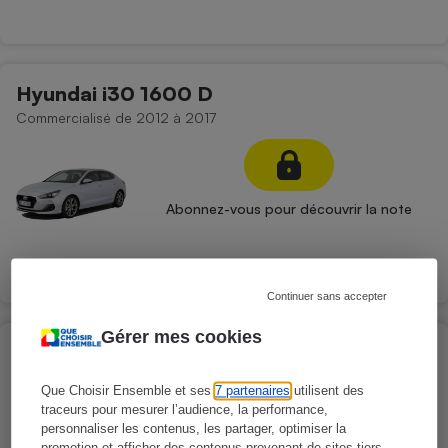
Hyundai i30 1600 D
Commercialisé de 2012 à 2017
Abonnez-vous pour découvrir la note
Continuer sans accepter
Gérer mes cookies
Lexus CT200H 1800 E HEV
Commercialisé de 2010 à 2020
Que Choisir Ensemble et ses
7 partenaires
utilisent des
traceurs pour mesurer l’audience, la performance,
personnaliser les contenus, les partager, optimiser la