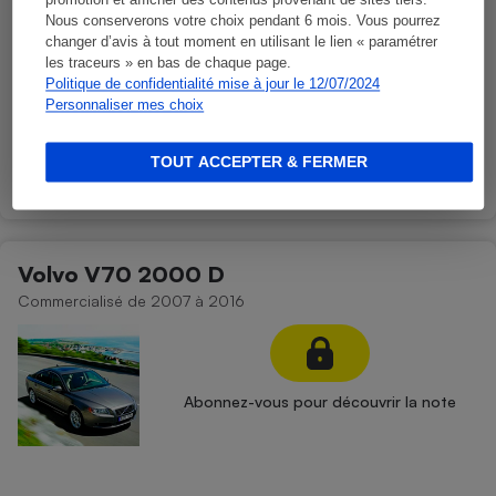
promotion et afficher des contenus provenant de sites tiers.
Commercialisé de 2015 à 2024
Nous conserverons votre choix pendant 6 mois. Vous pourrez
changer d’avis à tout moment en utilisant le lien « paramétrer
les traceurs » en bas de chaque page.
Politique de confidentialité mise à jour le 12/07/2024
Personnaliser mes choix
Abonnez-vous pour découvrir la note
TOUT ACCEPTER & FERMER
Volvo V70 2000 D
Commercialisé de 2007 à 2016
Abonnez-vous pour découvrir la note