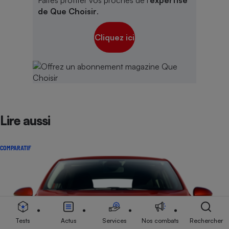
Faites profiter vos proches de l'
expertise
de Que Choisir
.
Cliquez ici
Lire aussi
COMPARATIF
Tests
Actus
Services
Nos combats
Rechercher