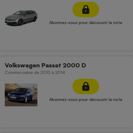
Petit électroménager - U
Complément
alimentaire
Abonnez-vous pour découvrir la note
Mutuelle
Assurance emprunteur
Matelas
Champagne
Volkswagen Passat 2000 D
bouteille
Banque en 
Commercialisé de 2010 à 2014
Téléviseur
Antimoustique
Lave-linge
Abonnez-vous pour découvrir la note
Radiateur électrique