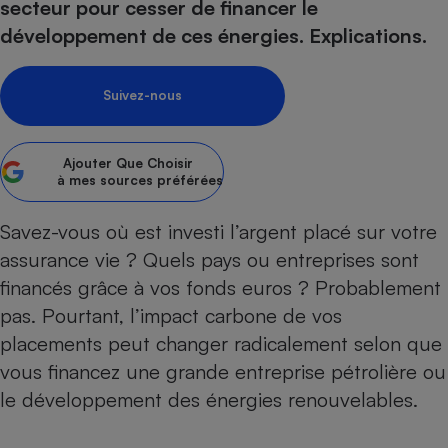
secteur pour cesser de financer le
Petit électroménager - U
développement de ces énergies. Explications.
Complément
alimentaire
Mutuelle
Assurance emprunteur
Suivez-nous
Ajouter
Que Choisir
à mes sources préférées
Matelas
Champagne
bouteille
Savez-vous où est investi l’argent placé sur votre
Banque en 
assurance vie
? Quels pays ou entreprises sont
Téléviseur
Antimoustique
financés grâce à vos fonds euros ? Probablement
Lave-linge
pas. Pourtant, l’impact carbone de vos
placements peut changer radicalement selon que
vous financez une grande entreprise pétrolière ou
Radiateur électrique
le développement des énergies renouvelables.