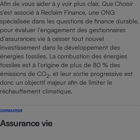
Afin de vous aider à y voir plus clair,
Que Choisir
Téléphone mobile -
Smartphone
s’est associé à Reclaim Finance, une ONG
Plaque de cuisson à
induction
spécialisée dans les questions de finance durable,
pour évaluer l’engagement des gestionnaires
d’assurances vie à cesser tout nouvel
Climatiseur -
investissement dans le développement des
Ventilateur
énergies fossiles. La combustion des énergies
fossiles est à l’origine de plus de 80 % des
Antivirus
émissions de CO
, et leur sortie progressive est
2
donc un objectif majeur afin de limiter le
Climatiseur -
Ventilateur
réchauffement climatique.
COMPARATEUR
Assurance vie