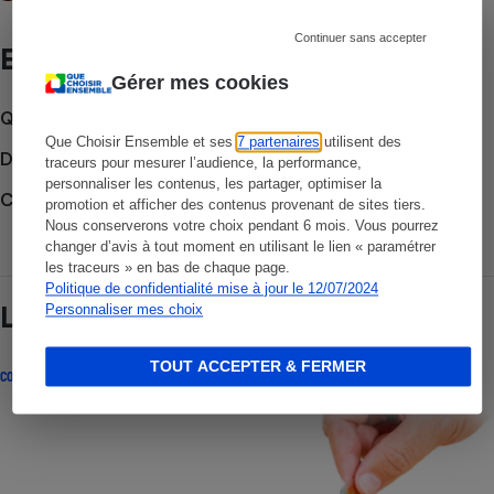
Continuer sans accepter
Et aussi
Gérer mes cookies
Que faire en cas de litige ?
Que Choisir Ensemble et ses
7 partenaires
utilisent des
Découvrir le forum
traceurs pour mesurer l’audience, la performance,
personnaliser les contenus, les partager, optimiser la
Consulter nos Actualités
promotion et afficher des contenus provenant de sites tiers.
Nous conserverons votre choix pendant 6 mois. Vous pourrez
changer d’avis à tout moment en utilisant le lien « paramétrer
les traceurs » en bas de chaque page.
Politique de confidentialité mise à jour le 12/07/2024
Lire aussi
Personnaliser mes choix
TOUT ACCEPTER & FERMER
COMPARATEUR