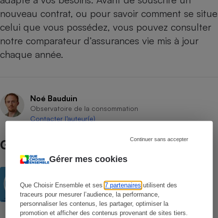
nouveau contrat, ou pour savoir comment se situe
celui que vous possédez, vous pouvez consulter
notre comparateur d’assurances vie mis à jour
chaque année
.
Noé Bauduin
Observatoire de la consommation
Contacter l’auteur(e)
Continuer sans accepter
Guide d’achat
Gérer mes cookies
Assurance vie - Comment choisir une
assurance vie
Que Choisir Ensemble et ses
7 partenaires
utilisent des
traceurs pour mesurer l’audience, la performance,
personnaliser les contenus, les partager, optimiser la
promotion et afficher des contenus provenant de sites tiers.