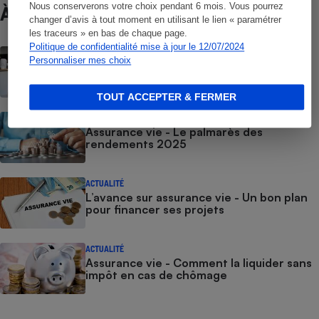
Nous conserverons votre choix pendant 6 mois. Vous pourrez
À ne pas manquer
changer d’avis à tout moment en utilisant le lien « paramétrer
les traceurs » en bas de chaque page.
Politique de confidentialité mise à jour le 12/07/2024
ACTUALITÉ
Personnaliser mes choix
Épargne - L’assurance vie en euros sur la
sellette
TOUT ACCEPTER & FERMER
ACTUALITÉ
Assurance vie - Le palmarès des
rendements 2025
ACTUALITÉ
L’avance sur assurance vie - Un bon plan
pour financer ses projets
ACTUALITÉ
Assurance vie - Comment la liquider sans
impôt en cas de chômage