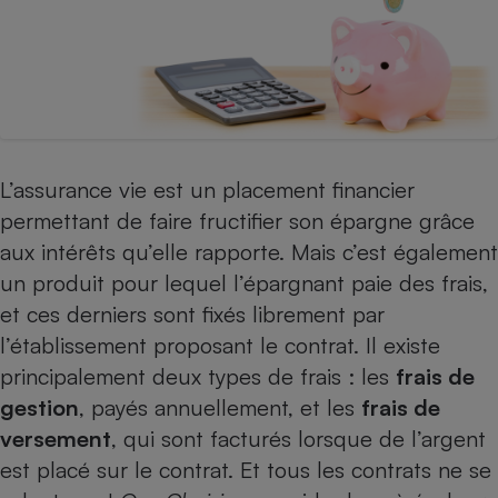
Téléphone mobile -
Smartphone
Plaque de cuisson à
induction
Climatiseur -
Ventilateur
L’assurance vie est un placement financier
permettant de faire fructifier son épargne grâce
aux intérêts qu’elle rapporte. Mais c’est également
Antivirus
un produit pour lequel l’épargnant paie des frais,
Climatiseur -
et ces derniers sont fixés librement par
Ventilateur
l’établissement proposant le contrat. Il existe
principalement deux types de frais : les
frais de
gestion
, payés annuellement, et les
frais de
versement
, qui sont facturés lorsque de l’argent
est placé sur le contrat. Et tous les contrats ne se