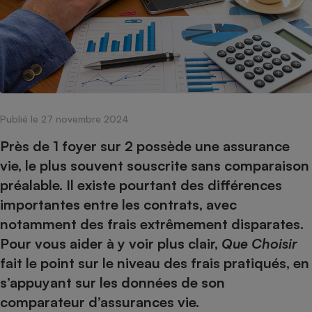
pression
Choisir son fioul
Assurance
Sécurité - Hygiène
Circulation routière
Choisir son pellet
Crédit immobilier
Banque - Crédit
Contrôle technique - Rép
Comparateur assurance emprunteur
Maison de retraite
Epargne - Fiscalité
Comparateu
Pièce détachée
Energie Moins Chère Ensemble
Comparatif réfrigérateur
Comparatif casque audio
Comparatif tondeuse ro
Moto
Comparatif plaque à indu
Comparatif barre de son
Comparatif poêle à gran
Supermarché - Drive
Publié le 27 novembre 2024
Comparatif hotte aspira
Comparatif imprimante m
Comparatif radiateur éle
Électricité - Gaz
Hygiène - Beauté
Près de 1 foyer sur 2 possède une assurance
Comparatif climatiseur m
Comparatif ordinateur p
Tous les comparateurs
vie, le plus souvent souscrite sans comparaison
Maladie - Médecine - Mé
Comparatif aspirateur bal
Comparatif ultrabook
Aménagement
préalable. Il existe pourtant des différences
Toutes les cartes interactives
Système de santé - Com
Comparatif aspirateur tr
Comparatif tablette tacti
Supermarché - Drive
Bricolage - Jardinage
importantes entre les contrats, avec
Retraite
Comparatif cafetière au
Chauffage
notamment des frais extrêmement disparates.
Speedtest - Testez le débit de votre
Mutuelle
Comparatif robot cuiseu
Pour vous aider à y voir plus clair,
Que Choisir
Image et son
Produit d'entretien
connexion Internet
Comparatif centrale vap
Comparateur auto
fait le point sur le niveau des frais pratiqués, en
Informatique
Sécurité domestique
s’appuyant sur les données de son
Internet
comparateur d’assurances vie.
Gros électroménager
Téléphonie