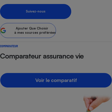
Petit électroménager - U
Complément
Suivez-nous
alimentaire
Mutuelle
Assurance emprunteur
Ajouter
Que Choisir
à mes sources préférées
COMPARATEUR
Matelas
Champagne
Comparateur assurance vie
bouteille
Banque en 
Téléviseur
Antimoustique
Lave-linge
Voir le comparatif
Radiateur électrique