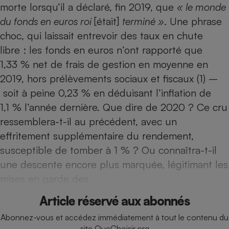
morte lorsqu’il a déclaré, fin 2019, que
« le monde
Téléphone mobile -
Smartphone
du fonds en euros roi
[était]
terminé »
. Une phrase
Plaque de cuisson à
induction
choc, qui laissait entrevoir des taux en chute
libre : les fonds en euros n’ont rapporté que
1,33 % net de frais de gestion en moyenne en
Climatiseur -
2019, hors prélèvements sociaux et fiscaux (1) –
Ventilateur
soit à peine 0,23 % en déduisant l’inflation de
1,1 % l’année dernière. Que dire de 2020 ? Ce cru
Antivirus
ressemblera-t-il au précédent, avec un
effritement supplémentaire du rendement,
Climatiseur -
Ventilateur
susceptible de tomber à 1 % ? Ou connaîtra-t-il
une descente encore plus marquée, légitimant les
mises en garde des
Article réservé aux abonnés
Abonnez-vous et accédez immédiatement à tout le contenu du
site QueChoisir.org