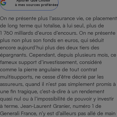
Ajouter
Que Choisir
à mes sources préférées
Petit électroménager - U
Complément
alimentaire
On ne présente plus l’assurance vie, ce placement
Mutuelle
Assurance emprunteur
de long terme qui totalise, à lui seul, plus de
1 760 milliards d’euros d’encours. On ne présente
plus non plus son fonds en euros, qui séduit
encore aujourd’hui plus des deux tiers des
Matelas
Champagne
épargnants. Cependant, depuis plusieurs mois, ce
bouteille
Banque en 
fameux support d’investissement, considéré
Téléviseur
comme la pierre angulaire de tout contrat
Antimoustique
multisupports, ne cesse d’être décrié par les
Lave-linge
assureurs, quand il n’est pas simplement promis à
une fin tragique, c’est-à-dire à un rendement
quasi nul ou à l’impossibilité de pouvoir y investir
Radiateur électrique
à terme. Jean-Laurent Granier, numéro 1 de
Generali France, n’y est d’ailleurs pas allé de main