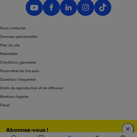
Nous contacter
Données personnelles
Plan du site
Newsletter
Conditions générales
Paramétrer les traceurs
Questions fréquentes
Droits de reproduction et de diffusion
Mentions légales
Panel
Association indépendante de l’État, des syndicats, des producteurs et des
Abonnez-vous !
distributeurs depuis 1951.