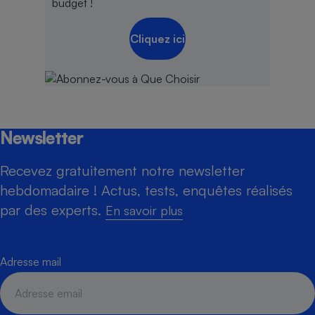
budget !
Cliquez ici
Newsletter
Recevez gratuitement notre newsletter
hebdomadaire ! Actus, tests, enquêtes réalisés
par des experts.
En savoir plus
Adresse mail