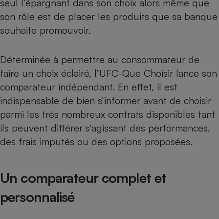
seul l’épargnant dans son choix alors même que
Téléphone mobile -
Smartphone
son rôle est de placer les produits que sa banque
Plaque de cuisson à
souhaite promouvoir.
induction
Déterminée à permettre au consommateur de
faire un choix éclairé, l’UFC-Que Choisir lance son
Climatiseur -
Ventilateur
comparateur indépendant. En effet, il est
indispensable de bien s’informer avant de choisir
Antivirus
parmi les très nombreux contrats disponibles tant
ils peuvent différer s’agissant des performances,
Climatiseur -
Ventilateur
des frais imputés ou des options proposées.
Un comparateur complet et
personnalisé