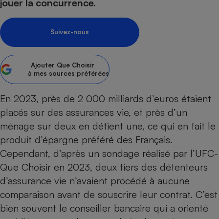
jouer la concurrence.
Petit électroménager - U
Complément
alimentaire
Suivez-nous
Mutuelle
Assurance emprunteur
Ajouter
Que Choisir
à mes sources préférées
Matelas
En 2023, près de 2 000 milliards d’euros étaient
Champagne
bouteille
placés sur des assurances vie, et près d’un
Banque en 
ménage sur deux en détient une, ce qui en fait le
Téléviseur
produit d’épargne préféré des Français.
Antimoustique
Lave-linge
Cependant, d’après un sondage réalisé par l’UFC-
Que Choisir en 2023, deux tiers des détenteurs
d’assurance vie n’avaient procédé à aucune
Radiateur électrique
comparaison avant de souscrire leur contrat. C’est
bien souvent le conseiller bancaire qui a orienté