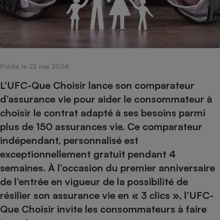
pression
Choisir son fioul
Assurance
Sécurité - Hygiène
Circulation routière
Choisir son pellet
Crédit immobilier
Banque - Crédit
Contrôle technique - Rép
Comparateur assurance emprunteur
Maison de retraite
Epargne - Fiscalité
Comparateu
Pièce détachée
Energie Moins Chère Ensemble
Comparatif réfrigérateur
Comparatif casque audio
Comparatif tondeuse ro
Moto
Publié le 22 mai 2024
Comparatif plaque à indu
Comparatif barre de son
Comparatif poêle à gran
Supermarché - Drive
L’UFC-Que Choisir lance son comparateur
Comparatif hotte aspira
Comparatif imprimante m
Comparatif radiateur éle
d’assurance vie pour aider le consommateur à
Électricité - Gaz
Hygiène - Beauté
Comparatif climatiseur m
Comparatif ordinateur p
choisir le contrat adapté à ses besoins
parmi
Tous les comparateurs
Maladie - Médecine - Mé
Comparatif aspirateur bal
Comparatif ultrabook
Aménagement
plus de 150 assurances vie
. Ce comparateur
Toutes les cartes interactives
Système de santé - Com
Comparatif aspirateur tr
Comparatif tablette tacti
Supermarché - Drive
Bricolage - Jardinage
indépendant, personnalisé est
Retraite
Comparatif cafetière au
exceptionnellement gratuit pendant 4
Chauffage
Speedtest - Testez le débit de votre
Mutuelle
semaines. À l’occasion du premier anniversaire
Comparatif robot cuiseu
Image et son
Produit d'entretien
connexion Internet
de l’entrée en vigueur de la possibilité de
Comparatif centrale vap
Comparateur auto
Informatique
Sécurité domestique
résilier son assurance vie en « 3 clics », l’UFC-
Internet
Que Choisir invite les consommateurs à faire
Gros électroménager
Téléphonie