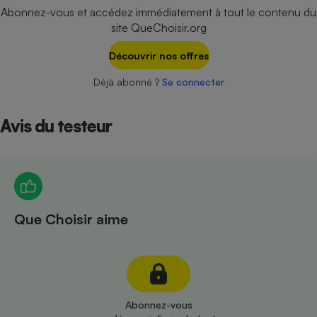
Téléphone mobile -
Abonnez-vous et accédez immédiatement à tout le contenu du
Smartphone
site QueChoisir.org
Plaque de cuisson à
induction
Découvrir nos offres
Déjà abonné ?
Se connecter
Climatiseur -
Ventilateur
Avis du testeur
Antivirus
Climatiseur -
Ventilateur
Que Choisir aime
Abonnez-vous