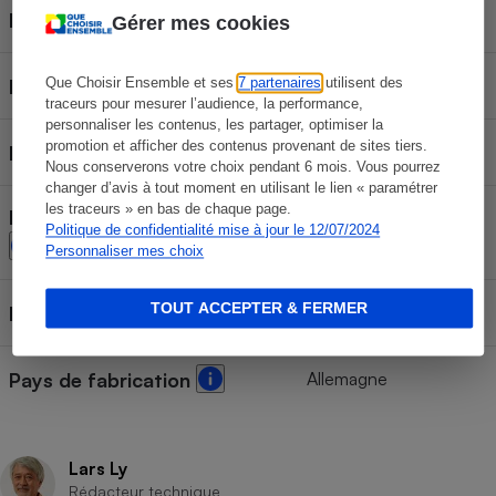
91
Indice charge
Gérer mes cookies
H
Que Choisir Ensemble et ses
7 partenaires
utilisent des
Indice vitesse
traceurs pour mesurer l’audience, la performance,
personnaliser les contenus, les partager, optimiser la
promotion et afficher des contenus provenant de sites tiers.
C
Index consommation
Nous conserverons votre choix pendant 6 mois. Vous pourrez
changer d’avis à tout moment en utilisant le lien « paramétrer
les traceurs » en bas de chaque page.
Index accroche route mouillée
B
Politique de confidentialité mise à jour le 12/07/2024
Personnaliser mes choix
TOUT ACCEPTER & FERMER
70 dB
Index bruit
Allemagne
Pays de fabrication
Lars Ly
Rédacteur technique