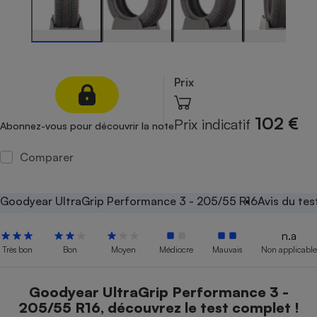
Petit électroménager - U
Complément
alimentaire
Mutuelle
Assurance emprunteur
Prix
102 €
Prix indicatif
Abonnez-vous pour découvrir la note
Matelas
Champagne
bouteille
Comparer
Banque en 
Téléviseur
Antimoustique
Goodyear UltraGrip Performance 3 - 205/55 R16
Avis du tes
Lave-linge
n.a
Très bon
Bon
Moyen
Médiocre
Mauvais
Non applicable
Radiateur électrique
Goodyear UltraGrip Performance 3 -
205/55 R16, découvrez le test complet !