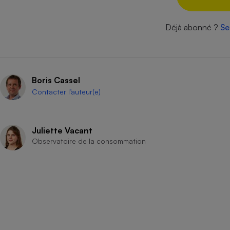
Radiateur électrique
Déjà abonné ?
Se
Téléphone mobile -
Smartphone
Plaque de cuisson à
induction
Boris Cassel
Contacter l’auteur(e)
Climatiseur -
Ventilateur
Juliette Vacant
Observatoire de la consommation
Antivirus
Climatiseur -
Ventilateur