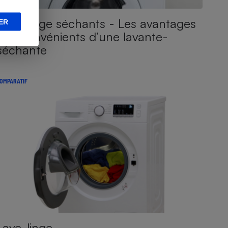
Lave-linge séchants - Les avantages
ER
et inconvénients d’une lavante-
séchante
OMPARATIF
Lave-linge