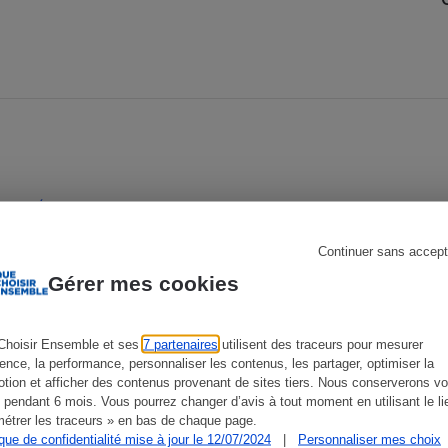
s
Réfrigérateur
FIABILITÉ
G
Continuer sans accept
Gérer mes cookies
Choisir Ensemble et ses
7 partenaires
utilisent des traceurs pour mesurer
ience, la performance, personnaliser les contenus, les partager, optimiser la
tion et afficher des contenus provenant de sites tiers. Nous conserverons vo
 pendant 6 mois. Vous pourrez changer d’avis à tout moment en utilisant le li
étrer les traceurs » en bas de chaque page.
ique de confidentialité mise à jour le 12/07/2024
|
Personnaliser mes choix