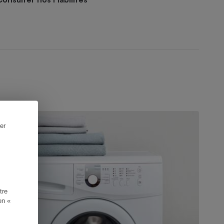
UIDE D'ACHAT
er
tre
en «