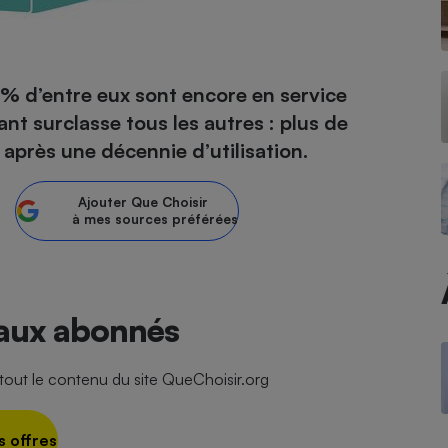
- Ustensile
7 % d’entre eux sont encore en service
Foie gras
ant surclasse tous les autres : plus de
Aide auditive
après une décennie d’utilisation.
r
Assurance vie
Ajouter
Que Choisir
à mes sources préférées
Poêle à granulés
gne - Comment choisir une
lle de champagne
en ligne
Ordinateur portable
 aux abonnés
Crème solaire
Lave-vaisselle
ut le contenu du site QueChoisir.org
s offres