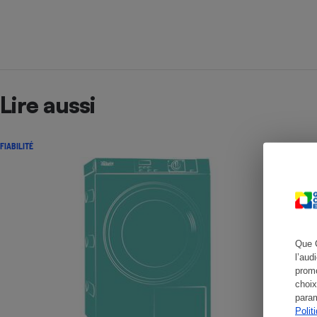
Cafetière à expresso
Lire aussi
FIABILITÉ
Robot ménager
Que 
l’aud
promo
choix
param
Polit