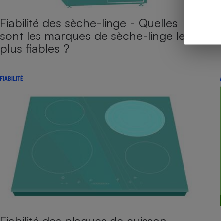
Fiabilité des sèche-linge - Quelles
sont les marques de sèche-linge les
plus fiables ?
FIABILITÉ
Fiabilité des plaques de cuisson -