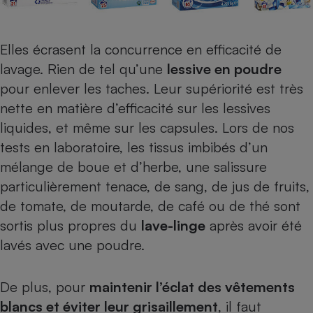
Téléphone mobile -
Smartphone
Plaque de cuisson à
induction
Elles écrasent la concurrence en efficacité de
lavage. Rien de tel qu’une
lessive en poudre
pour enlever les taches. Leur supériorité est très
Climatiseur -
nette en matière d’efficacité sur les lessives
Ventilateur
liquides, et même sur les capsules. Lors de nos
tests en laboratoire, les tissus imbibés d’un
Antivirus
mélange de boue et d’herbe, une salissure
Climatiseur -
particulièrement tenace, de sang, de jus de fruits,
Ventilateur
de tomate, de moutarde, de café ou de thé sont
sortis plus propres du
lave-linge
après avoir été
lavés avec une poudre.
De plus, pour
maintenir l’éclat des vêtements
blancs et éviter leur grisaillement
, il faut