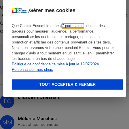
quand on n’est pas allergique, sinon il faut se
Gérer mes cookies
tourner vers les résultats des tests de lessives de
Que Choisir
pour savoir si les lessives en
Que Choisir Ensemble et ses
7 partenaires
utilisent des
contiennent à des concentrations inférieures.
traceurs pour mesurer l’audience, la performance,
personnaliser les contenus, les partager, optimiser la
promotion et afficher des contenus provenant de sites tiers.
Nous conserverons votre choix pendant 6 mois. Vous pourrez
changer d’avis à tout moment en utilisant le lien « paramétrer
→
Test Que Choisir :
Comparatif Lessives
les traceurs » en bas de chaque page.
Politique de confidentialité mise à jour le 12/07/2024
Personnaliser mes choix
TOUT ACCEPTER & FERMER
Élisabeth Chesnais
ÉC
Mélanie Marchais
MM
Rédactrice technique