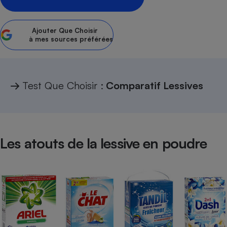
Petit électroménager - U
Complément
Ajouter
Que Choisir
alimentaire
à mes sources préférées
Mutuelle
Assurance emprunteur
→
Test Que Choisir :
Comparatif Lessives
Matelas
Champagne
bouteille
Banque en 
Téléviseur
Les atouts de la lessive en poudre
Antimoustique
Lave-linge
Radiateur électrique