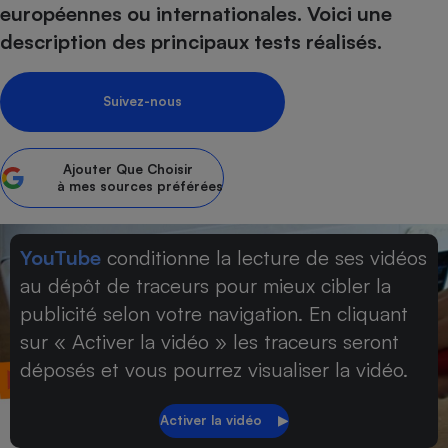
européennes ou internationales. Voici une
Petit électroménager - U
description des principaux tests réalisés.
Complément
alimentaire
Mutuelle
Assurance emprunteur
Suivez-nous
Ajouter
Que Choisir
à mes sources préférées
Matelas
Champagne
bouteille
Banque en 
YouTube
conditionne la lecture de ses vidéos
Téléviseur
au dépôt de traceurs pour mieux cibler la
Antimoustique
Lave-linge
publicité selon votre navigation. En cliquant
sur « Activer la vidéo » les traceurs seront
déposés et vous pourrez visualiser la vidéo.
Radiateur électrique