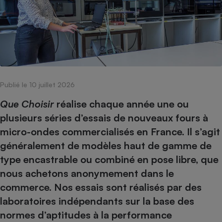
pression
Choisir son fioul
Assurance
Sécurité - Hygiène
Circulation routière
Choisir son pellet
Crédit immobilier
Banque - Crédit
Contrôle technique - Rép
Comparateur assurance emprunteur
Maison de retraite
Epargne - Fiscalité
Comparateu
Pièce détachée
Energie Moins Chère Ensemble
Comparatif réfrigérateur
Comparatif casque audio
Comparatif tondeuse ro
Moto
Comparatif plaque à indu
Comparatif barre de son
Comparatif poêle à gran
Supermarché - Drive
Publié le 10 juillet 2026
Comparatif hotte aspira
Comparatif imprimante m
Comparatif radiateur éle
Électricité - Gaz
Hygiène - Beauté
Que Choisir
réalise chaque année une ou
Comparatif climatiseur m
Comparatif ordinateur p
Tous les comparateurs
plusieurs séries d’essais de nouveaux fours à
Maladie - Médecine - Mé
Comparatif aspirateur bal
Comparatif ultrabook
Aménagement
micro-ondes commercialisés en France. Il s’agit
Toutes les cartes interactives
Système de santé - Com
Comparatif aspirateur tr
Comparatif tablette tacti
Supermarché - Drive
Bricolage - Jardinage
généralement de modèles haut de gamme de
Retraite
Comparatif cafetière au
Chauffage
type encastrable ou combiné en pose libre, que
Speedtest - Testez le débit de votre
Mutuelle
Comparatif robot cuiseu
nous achetons anonymement dans le
Image et son
Produit d'entretien
connexion Internet
Comparatif centrale vap
Comparateur auto
commerce. Nos essais sont réalisés par des
Informatique
Sécurité domestique
laboratoires indépendants sur la base des
Internet
normes d’aptitudes à la performance
Gros électroménager
Téléphonie