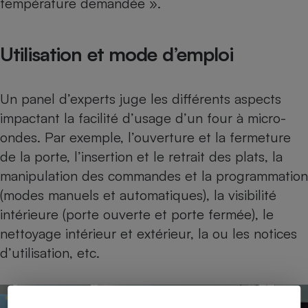
température demandée ».
Utilisation et mode d’emploi
Un panel d’experts juge les différents aspects
impactant la facilité d’usage d’un four à micro-
ondes. Par exemple, l’ouverture et la fermeture
de la porte, l’insertion et le retrait des plats, la
manipulation des commandes et la programmation
(modes manuels et automatiques), la visibilité
intérieure (porte ouverte et porte fermée), le
nettoyage intérieur et extérieur, la ou les notices
d’utilisation, etc.