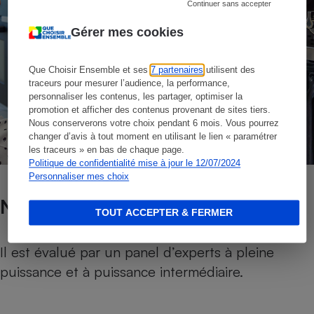
Continuer sans accepter
Gérer mes cookies
Que Choisir Ensemble et ses
7 partenaires
utilisent des
traceurs pour mesurer l’audience, la performance,
personnaliser les contenus, les partager, optimiser la
promotion et afficher des contenus provenant de sites tiers.
Nous conserverons votre choix pendant 6 mois. Vous pourrez
changer d’avis à tout moment en utilisant le lien « paramétrer
les traceurs » en bas de chaque page.
Politique de confidentialité mise à jour le 12/07/2024
Personnaliser mes choix
Niveau sonore
TOUT ACCEPTER & FERMER
Il est évalué par un panel d’experts à pleine
puissance et à puissance intermédiaire.