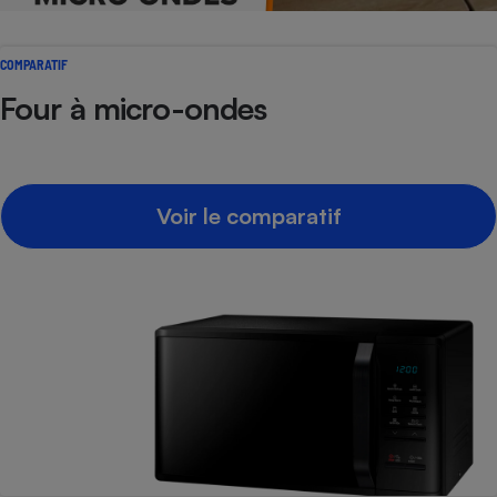
Téléphone mobile -
Smartphone
Plaque de cuisson à
COMPARATIF
induction
Four à micro-ondes
Climatiseur -
Ventilateur
Voir le comparatif
Antivirus
Climatiseur -
Ventilateur