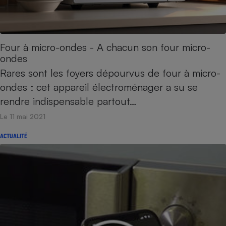
Téléphone mobile -
Smartphone
Plaque de cuisson à
induction
Four à micro-ondes - A chacun son four micro-
ondes
Rares sont les foyers dépourvus de four à micro-
Climatiseur -
Ventilateur
ondes : cet appareil électroménager a su se
rendre indispensable partout…
Antivirus
Le 11 mai 2021
Climatiseur -
ACTUALITÉ
Ventilateur