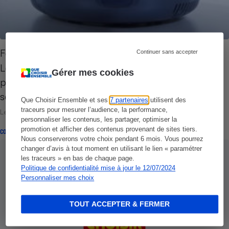
Four micro-ondes - Le Spoutnik en vidéo
Continuer sans accepter
Le four à micro-ondes Spoutnik de Brandt se
Gérer mes cookies
pose sur un plan de travail, classiquement, mais
se montre novateur par son…
Que Choisir Ensemble et ses
7 partenaires
utilisent des
traceurs pour mesurer l’audience, la performance,
Le 05 octobre 2011
personnaliser les contenus, les partager, optimiser la
promotion et afficher des contenus provenant de sites tiers.
CONSEILS
Nous conserverons votre choix pendant 6 mois. Vous pourrez
changer d’avis à tout moment en utilisant le lien « paramétrer
les traceurs » en bas de chaque page.
Politique de confidentialité mise à jour le 12/07/2024
Personnaliser mes choix
TOUT ACCEPTER & FERMER