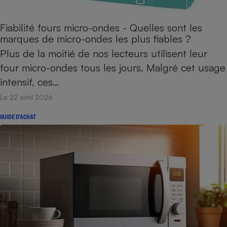
Petit électroménager - U
Complément
Fiabilité fours micro-ondes - Quelles sont les
alimentaire
marques de micro-ondes les plus fiables ?
Mutuelle
Assurance emprunteur
Plus de la moitié de nos lecteurs utilisent leur
four micro-ondes tous les jours. Malgré cet usage
intensif, ces…
Matelas
Le 22 avril 2026
Champagne
bouteille
Banque en 
GUIDE D'ACHAT
Téléviseur
Antimoustique
Lave-linge
Radiateur électrique