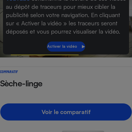
au dépôt de traceurs pour mieux cibler la
Petit électroménager - U
Complément
publicité selon votre navigation. En cliquant
alimentaire
sur « Activer la vidéo » les traceurs seront
Mutuelle
Assurance emprunteur
déposés et vous pourrez visualiser la vidéo.
Matelas
Champagne
bouteille
Banque en 
COMPARATIF
Téléviseur
Sèche-linge
Antimoustique
Lave-linge
Voir le comparatif
Radiateur électrique