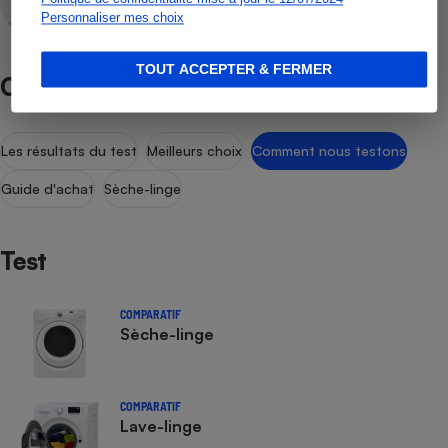
Rédactrice technique
Personnaliser mes choix
TOUT ACCEPTER & FERMER
Comparatif Sèche-linge
Les résultats du test
Meilleurs choix
Comment nous testons
Guide d'achat
Sèche-linge
Test
COMPARATIF
Sèche-linge
COMPARATIF
Lave-linge