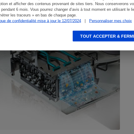
tion et afficher des contenus provenant de sites tiers. Nous conserverons vo
ACTUALITÉ
A
 pendant 6 mois. Vous pourrez changer d’avis à tout moment en utilisant le li
étrer les traceurs » en bas de chaque page.
ique de confidentialité mise à jour le 12/07/2024
|
Personnaliser mes choix
TOUT ACCEPTER & FERM