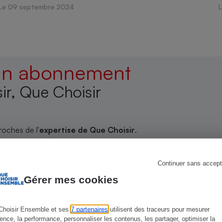
Le 09 septembre 2024
s
Réfrigérateur
 un abonnement
ir, Que Choisir
roches de l'
expertise de Que Choisir
.
uez ici
Continuer sans accept
Gérer mes cookies
Choisir Ensemble et ses
7 partenaires
utilisent des traceurs pour mesurer
ience, la performance, personnaliser les contenus, les partager, optimiser la