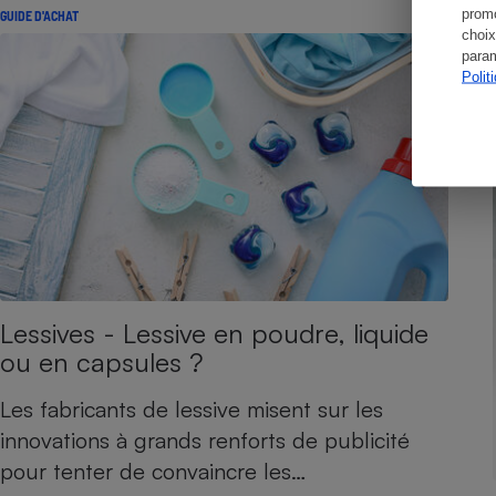
promo
GUIDE D'ACHAT
choix
param
Polit
Lessives - Lessive en poudre, liquide
ou en capsules ?
Les fabricants de lessive misent sur les
innovations à grands renforts de publicité
pour tenter de convaincre les…