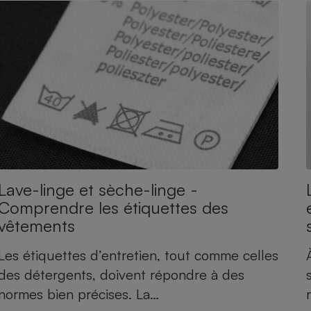
Électricité - Gaz
Appareil photo
numérique
Four encastrable
Lessive
Lave-linge et sèche-linge -
Comprendre les étiquettes des
vêtements
Aspirateur
Les étiquettes d’entretien, tout comme celles
des détergents, doivent répondre à des
normes bien précises. La…