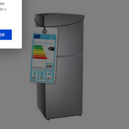
tre
CTUALITÉ
en «
ER