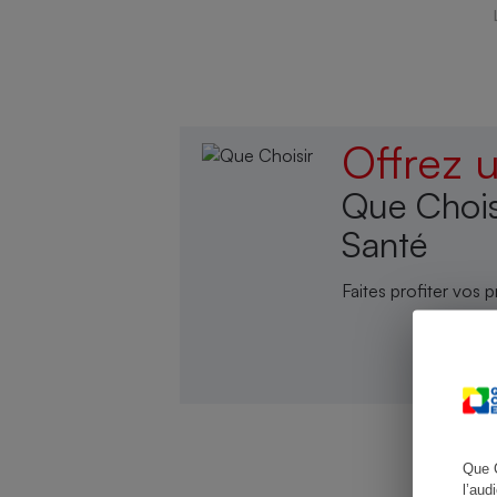
Cafetière à expresso
Offrez
Que Chois
Santé
Faites profiter vos p
Robot ménager
Cliq
Que 
l’aud