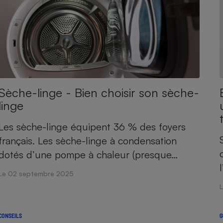
- Ustensile
Foie gras
Aide auditive
r
Assurance vie
Sèche-linge - Bien choisir son sèche-
linge
Les sèche-linge équipent 36 % des foyers
Poêle à granulés
gne - Comment choisir une
lle de champagne
français. Les sèche-linge à condensation
en ligne
dotés d’une pompe à chaleur (presque…
Ordinateur portable
Crème solaire
Le 02 septembre 2025
Lave-vaisselle
CONSEILS
G