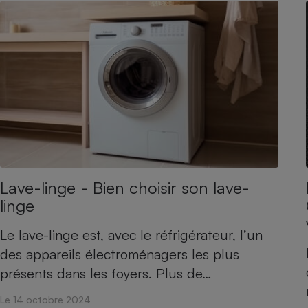
Radiateur électrique
Téléphone mobile -
Smartphone
Plaque de cuisson à
induction
Climatiseur -
Ventilateur
Lave-linge - Bien choisir son lave-
Antivirus
linge
Climatiseur -
Le lave-linge est, avec le réfrigérateur, l’un
Ventilateur
des appareils électroménagers les plus
présents dans les foyers. Plus de…
Le 14 octobre 2024