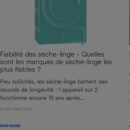
Internet
Gros électroménager
Téléphonie
Petit électroménager 
Complément
alimentaire
Mutuelle
Assurance emprunteu
Fiabilité des sèche-linge - Quelles
sont les marques de sèche-linge les
plus fiables ?
Matelas
Champa
Peu sollicités, les sèche-linge battent des
boutei
Banque 
records de longévité : 1 appareil sur 2
Téléviseur
fonctionne encore 15 ans après…
Antimoustique
Lave-linge
Le 04 mars 2026
GUIDE D'ACHAT