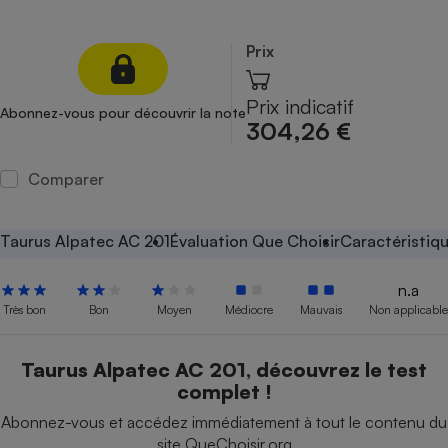
Petit électroménager - U
Complément
Prix
alimentaire
Mutuelle
Assurance emprunteur
Prix indicatif
Abonnez-vous pour découvrir la note
304,26 €
Comparer
Matelas
Champagne
bouteille
Banque en 
Taurus Alpatec AC 201
Évaluation Que Choisir
Caractéristiq
Téléviseur
Antimoustique
n.a
Lave-linge
Très bon
Bon
Moyen
Médiocre
Mauvais
Non applicable
Taurus Alpatec AC 201, découvrez le test
complet !
Radiateur électrique
Abonnez-vous et accédez immédiatement à tout le contenu du
site QueChoisir.org