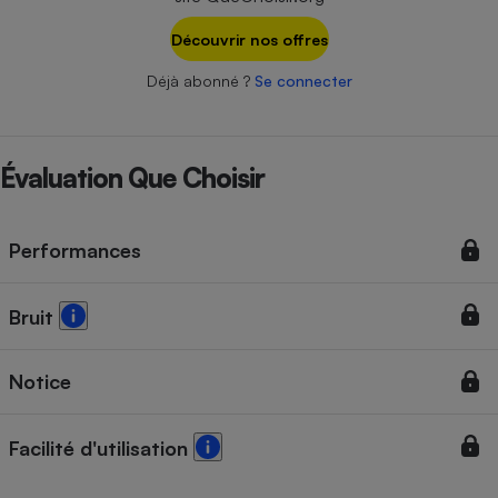
Téléphone mobile -
Smartphone
Découvrir nos offres
Plaque de cuisson à
induction
Déjà abonné ?
Se connecter
Climatiseur -
Évaluation Que Choisir
Ventilateur
Performances
Antivirus
Climatiseur -
Ventilateur
Bruit
Notice
Facilité d'utilisation