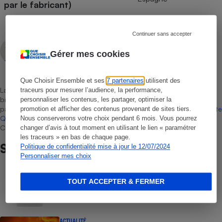
par le fabricant)
Continuer sans accepter
Aissam Haddad
Gérer mes cookies
Rédacteur technique
Que Choisir Ensemble et ses
7 partenaires
utilisent des
La sélection de produits ou services est représentative du marché,
traceurs pour mesurer l’audience, la performance,
bien que non-exhaustive. À l’exception des autorisations données
personnaliser les contenus, les partager, optimiser la
par Bureau Veritas Certification conformément aux règles de
La Note
promotion et afficher des contenus provenant de sites tiers.
Que Choisir
, il n’existe aucune relation contractuelle entre Que
Nous conserverons votre choix pendant 6 mois. Vous pourrez
Choisir Ensemble et les professionnels référencés.
changer d’avis à tout moment en utilisant le lien « paramétrer
les traceurs » en bas de chaque page.
Sur le même sujet
Politique de confidentialité mise à jour le 12/07/2024
Personnaliser mes choix
COMMENT NOUS TESTONS
TOUT ACCEPTER & FERMER
Sèche-linge - Le protocole
ACTUALITÉ