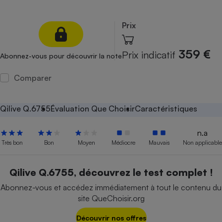
Petit électroménager - U
Complément
Prix
alimentaire
Mutuelle
Assurance emprunteur
359 €
Prix indicatif
Abonnez-vous pour découvrir la note
Comparer
Matelas
Champagne
bouteille
Qilive Q.6755
Évaluation Que Choisir
Caractéristiques
Banque en 
Téléviseur
n.a
Antimoustique
Très bon
Bon
Moyen
Médiocre
Mauvais
Non applicable
Lave-linge
Qilive Q.6755, découvrez le test complet !
Abonnez-vous et accédez immédiatement à tout le contenu du
Radiateur électrique
site QueChoisir.org
Découvrir nos offres