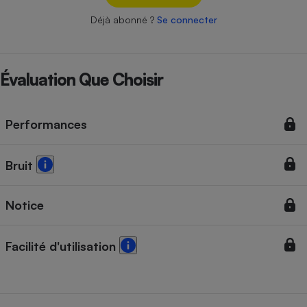
Téléphone mobile -
Smartphone
Déjà abonné ?
Se connecter
Plaque de cuisson à
induction
Évaluation Que Choisir
Climatiseur -
Ventilateur
Performances
Antivirus
Bruit
Climatiseur -
Ventilateur
Notice
Facilité d'utilisation