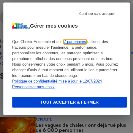
Aissam Haddad
Continuer sans accepter
Rédacteur technique
Gérer mes cookies
La sélection de produits ou services est représentative du marché,
Que Choisir Ensemble et ses
7 partenaires
utilisent des
bien que non-exhaustive. À l’exception des autorisations données
traceurs pour mesurer l’audience, la performance,
par Bureau Veritas Certification conformément aux règles de
La Note
personnaliser les contenus, les partager, optimiser la
Que Choisir
, il n’existe aucune relation contractuelle entre Que
promotion et afficher des contenus provenant de sites tiers.
Choisir Ensemble et les professionnels référencés.
Nous conserverons votre choix pendant 6 mois. Vous pourrez
changer d’avis à tout moment en utilisant le lien « paramétrer
Sur le même sujet
les traceurs » en bas de chaque page.
Politique de confidentialité mise à jour le 12/07/2024
Personnaliser mes choix
COMMENT NOUS TESTONS
Sèche-linge - Le protocole
TOUT ACCEPTER & FERMER
ACTUALITÉ
Les vagues de chaleur ont déjà tué plus
de 6 000 personnes