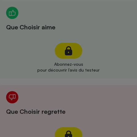
Téléphone mobile -
Smartphone
Plaque de cuisson à
induction
Que Choisir aime
Climatiseur -
Ventilateur
Abonnez-vous
Antivirus
pour découvrir l’avis du testeur
Climatiseur -
Ventilateur
Que Choisir regrette