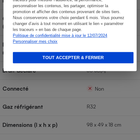
Puissance de refroidissement
1,8 kW
personnaliser les contenus, les partager, optimiser la
promotion et afficher des contenus provenant de sites tiers.
Classe énergétique
Nous conserverons votre choix pendant 6 mois. Vous pourrez
A
changer d’avis à tout moment en utilisant le lien « paramétrer
(refroidissement)
les traceurs » en bas de chaque page.
Politique de confidentialité mise à jour le 12/07/2024
Personnaliser mes choix
EER (efficacité énergétique en
2,6
refroidissement)
TOUT ACCEPTER & FERMER
Bruit déclaré
53 dB(A)
Connecté
Non
Gaz réfrigérant
R32
Dimensions (l x h x p)
98 x 49 x 18 cm