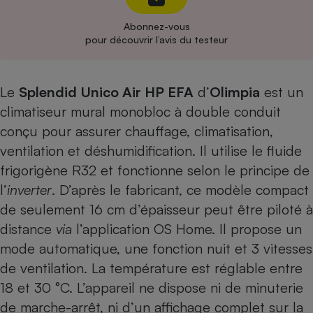
Cafetière à expressos
Abonnez-vous
pour découvrir l’avis du testeur
Le
Splendid Unico Air HP EFA
d’
Olimpia
est un
climatiseur mural monobloc à double conduit
conçu pour assurer chauffage, climatisation,
ventilation et déshumidification. Il utilise le fluide
Robot ménager
frigorigène R32 et fonctionne selon le principe de
l’
inverter
. D’après le fabricant, ce modèle compact
de seulement 16 cm d’épaisseur peut être piloté à
distance
via
l’application OS Home. Il propose un
mode automatique, une fonction nuit et 3 vitesses
de ventilation. La température est réglable entre
18 et 30 °C. L’appareil ne dispose ni de minuterie
de marche-arrêt, ni d’un affichage complet sur la