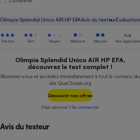
Comparer
Petit électroménager - U
Complément
alimentaire
Olimpia Splendid Unico AIR HP EFA
Avis du testeur
Évaluatio
Mutuelle
Assurance emprunteur
n.a
Très bon
Bon
Moyen
Médiocre
Mauvais
Non applicable
Olimpia Splendid Unico AIR HP EFA,
Matelas
Champagne
découvrez le test complet !
bouteille
Banque en 
Abonnez-vous et accédez immédiatement à tout le contenu du
Téléviseur
site QueChoisir.org
Antimoustique
Lave-linge
Découvrir nos offres
Déjà abonné ?
Se connecter
Radiateur électrique
Avis du testeur